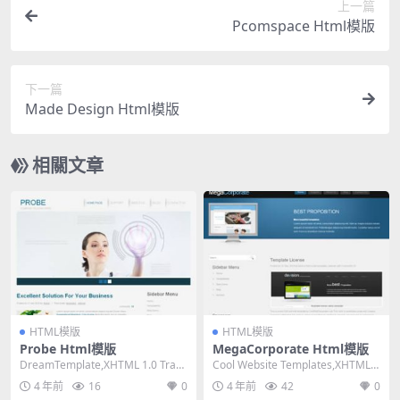
上一篇
Pcomspace Html模版
下一篇
Made Design Html模版
相關文章
HTML模版
HTML模版
Probe Html模版
MegaCorporate Html模版
DreamTemplate,XHTML 1.0 Trans
Cool Website Templates,XHTML
itional,Fix...
1.0 Transit...
4 年前
16
0
4 年前
42
0