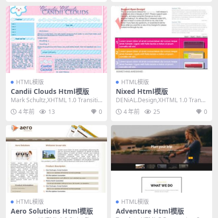
HTML模版
HTML模版
Candii Clouds Html模版
Nixed Html模版
Mark Schultz,XHTML 1.0 Transitio
DENiAL.Design,XHTML 1.0 Transit
nal,Fixe...
ional,Fix...
4 年前
13
0
4 年前
25
0
HTML模版
HTML模版
Aero Solutions Html模版
Adventure Html模版