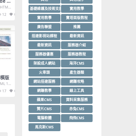
de S
s,HTML
基礎維護及技術支援
實用教學
12
0
實用教學
寶塔面版教程
廣告聯盟
推薦
搭建影視站課程
最新資訊
最新資訊
服務器介紹
服務器優惠
服務器教程
架設成人網站
海洋CMS
火車頭
產生器類
ml模版
網站搭建服務
網賺攻略
ML 1.0
網賺教學
線上工具
17
0
蘋果CMS
資料采集服務
贊片CMS
赤兔CMS
電腦軟體
飛飛CMS
馬克斯CMS