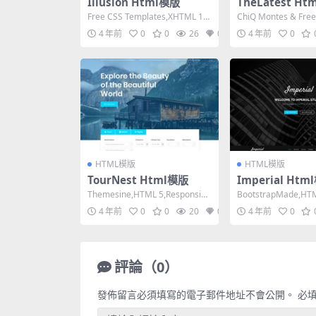
Illusion Html模版
TheLatest H
Free CSS Templates,XHTML 1.0
ChiQ Montes & Fre
Strict,Fixe...
L 1.0 Tra...
4 年前
0
0
26
0
4 年前
0
HTML模版
HTML模版
TourNest Html模版
Imperial Htm
Themesine,HTML 5,Responsiv
BootstrapMade,HTM
e, 3 Columns,M...
nsive, 4 Colum...
4 年前
0
0
20
0
4 年前
0
評論（0）
發佈留言必須填寫的電子郵件地址不會公開。
必