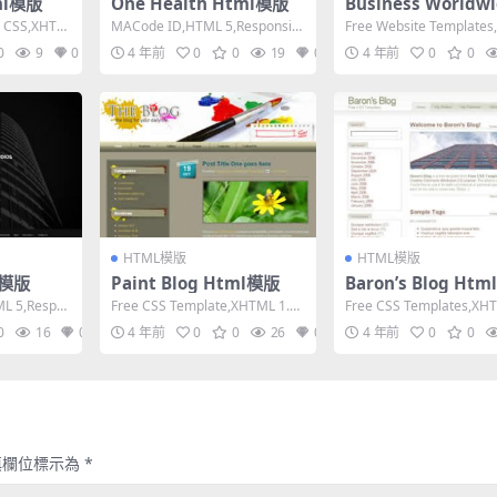
tml模版
One Health Html模版
Business Worldwi
olutions Html模版
e CSS,XHTM
MACode ID,HTML 5,Responsiv
Free Website Template
e, 4 Columns,D...
5,Fixed Widt...
0
9
0
4 年前
0
0
19
0
4 年前
0
0
HTML模版
HTML模版
l模版
Paint Blog Html模版
Baron’s Blog Ht
L 5,Respo
Free CSS Template,XHTML 1.0
Free CSS Templates,XHT
Transitional...
Strict,Fixe...
0
16
0
4 年前
0
0
26
0
4 年前
0
0
填欄位標示為
*