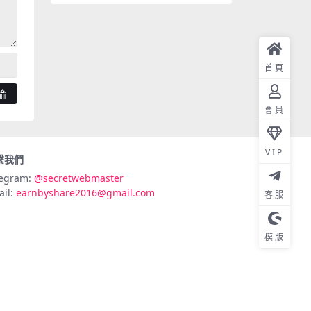
首頁
會員
VIP
繫我們
legram:
@secretwebmaster
ail:
earnbyshare2016@gmail.com
客服
模版