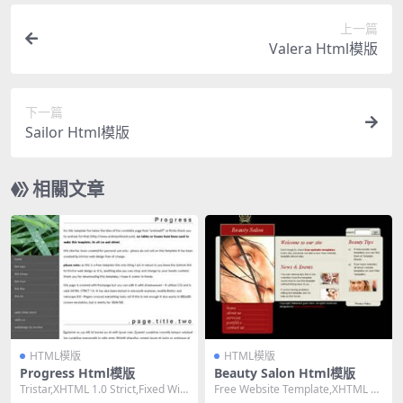
上一篇
Valera Html模版
下一篇
Sailor Html模版
相關文章
HTML模版
HTML模版
Progress Html模版
Beauty Salon Html模版
Tristar,XHTML 1.0 Strict,Fixed Wid
Free Website Template,XHTML 1.
th, 2 ...
0 Strict,F...