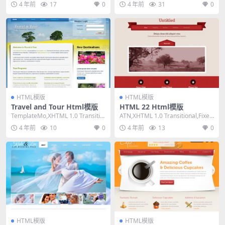
4 年前
17
0
4 年前
31
0
HTML模版
HTML模版
Travel and Tour Html模版
HTML 22 Html模版
TemplateMo,XHTML 1.0 Transitio
ATN,XHTML 1.0 Transitional,Fixed
nal,Fixed ...
Width, ...
4 年前
10
0
4 年前
13
0
HTML模版
HTML模版