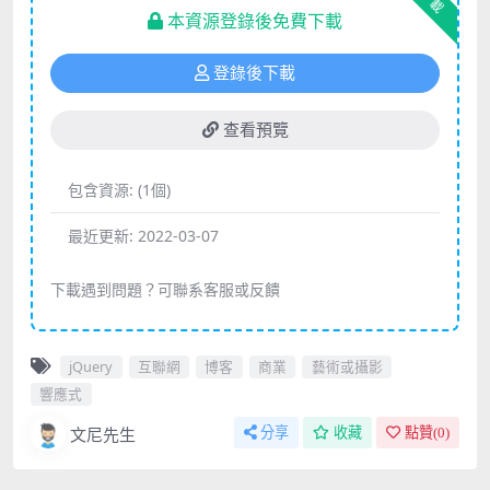
下載
本資源登錄後免費下載
登錄後下載
查看預覽
包含資源:
(1個)
最近更新:
2022-03-07
下載遇到問題？可聯系客服或反饋
jQuery
互聯網
博客
商業
藝術或攝影
響應式
文尼先生
分享
收藏
點贊(
0
)