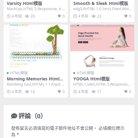
Varsity Html模版
Smooth & Sleek Html模版
MarkUps,HTML 5,Responsive, 4 C
edg3,XHTML 1.0 Strict,Fixed Widt
olumns,Dar...
h, 2 Col...
4 年前
20
0
4 年前
23
0
HTML模版
HTML模版
Morning Memories Html模
YOOGA Html模版
版
Rambling Soul,XHTML 1.1,Fixed W
HTML Codex,HTML 5,Responsive,
idth, 1 C...
4 Columns,...
4 年前
14
0
4 年前
17
0
評論（0）
發佈留言必須填寫的電子郵件地址不會公開。
必填欄位標示
為
*