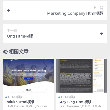
上一篇
Marketing Company Html模版
下一篇
Onti Html模版
相關文章
HTML模版
HTML模版
Induko Html模版
Grey Blog Html模版
HTML Design,HTML 5,Responsiv
David Herreman,XHTML 1.0 Stric
e, 4 Columns...
t,Fixed Wi...