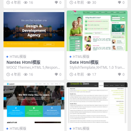
4 年前
16
0
4 年前
30
0
HTML模版
HTML模版
Nantes Html模版
Date Html模版
MOOZ Themes,HTML 5,Responsi
StylishTemplate,XHTML 1.0 Transi
ve, 4 Columns...
tional,F...
4 年前
16
0
4 年前
17
0
HTML模版
HTML模版