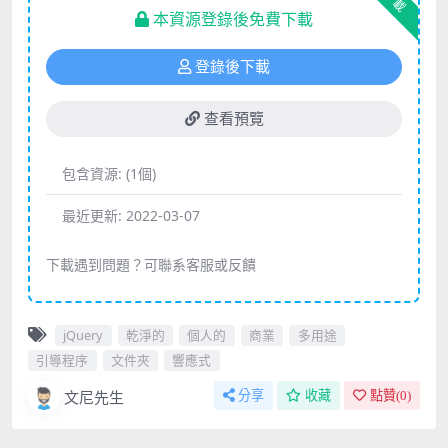
下載
本資源登錄後免費下載
登錄後下載
查看預覽
包含資源:
(1個)
最近更新:
2022-03-07
下載遇到問題？可聯系客服或反饋
jQuery
乾淨的
個人的
商業
多用途
引導程序
文件夾
響應式
文尼先生
分享
收藏
點贊(
0
)