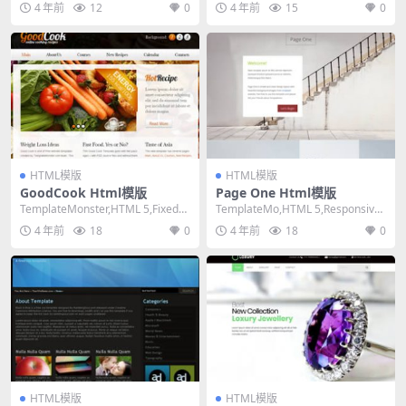
4 年前
12
0
4 年前
15
0
HTML模版
HTML模版
GoodCook Html模版
Page One Html模版
TemplateMonster,HTML 5,Fixed
TemplateMo,HTML 5,Responsive,
Width, 2 Co...
4 Columns,...
4 年前
18
0
4 年前
18
0
HTML模版
HTML模版