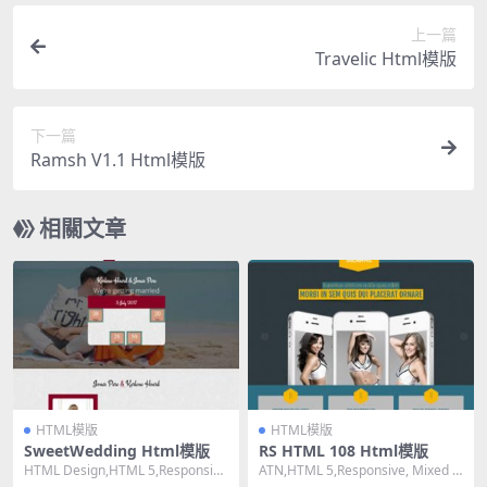
上一篇
Travelic Html模版
下一篇
Ramsh V1.1 Html模版
相關文章
HTML模版
HTML模版
SweetWedding Html模版
RS HTML 108 Html模版
HTML Design,HTML 5,Responsiv
ATN,HTML 5,Responsive, Mixed C
e, 4 Columns...
olumns,Dar...