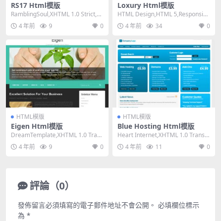
RS17 Html模版
Loxury Html模版
RamblingSoul,XHTML 1.0 Strict,Fi
HTML Design,HTML 5,Responsiv
xed Widt...
e, 4 Columns...
4 年前
9
0
4 年前
34
0
HTML模版
HTML模版
Eigen Html模版
Blue Hosting Html模版
DreamTemplate,XHTML 1.0 Trans
Heart Internet,XHTML 1.0 Transiti
itional,Fix...
onal,Fi...
4 年前
9
0
4 年前
11
0
評論（0）
發佈留言必須填寫的電子郵件地址不會公開。
必填欄位標示
為
*