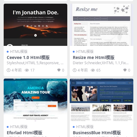
HTML模版
HTML模版
Ceevee 1.0 Html模版
Resize me Html模版
Styleshout,HTML 5,Responsive, M
Dieter Schneider,XHTML 1.1,Fixed
ixed Colu...
Width, ...
4 年前
17
0
4 年前
65
0
HTML模版
HTML模版
Eforlad Html模版
BusinessBlue Html模版