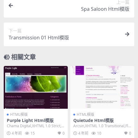
上一篇
Spa Saloon Html模版
下一篇
Transmission 01 Html模版
相關文章
HTML模版
HTML模版
Purple Light Html模版
Quietude Html模版
Chama Digital,XHTML 1.0 Strict,Fi
Arcsin,XHTML 1.0 Transitional,Flui
xed Wid...
d, 3 C...
4 年前
15
0
4 年前
10
0