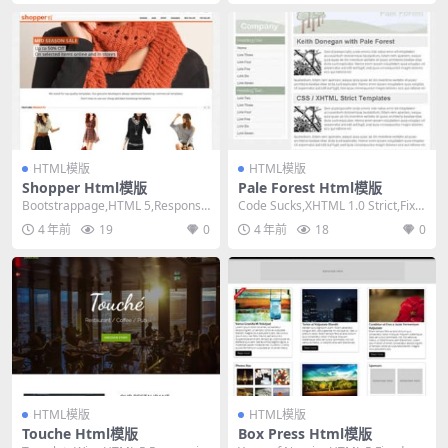
HTML模版
HTML模版
Shopper Html模版
Pale Forest Html模版
Bootstrappage,HTML 5,Responsiv
Code Sucks,XHTML 1.0 Strict,Fixe
e, Mixed C...
d Width,...
4 年前
19
0
4 年前
18
0
HTML模版
HTML模版
Touche Html模版
Box Press Html模版