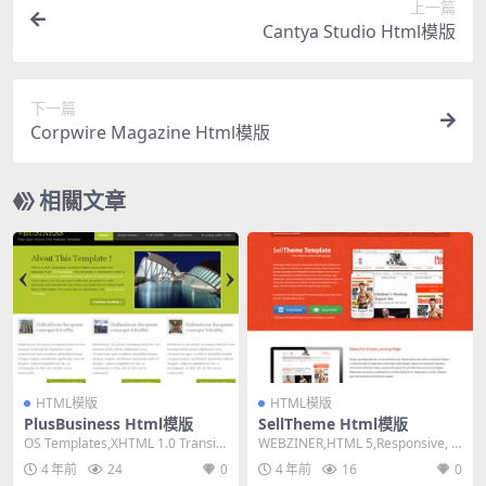
上一篇
Cantya Studio Html模版
下一篇
Corpwire Magazine Html模版
相關文章
HTML模版
HTML模版
PlusBusiness Html模版
SellTheme Html模版
OS Templates,XHTML 1.0 Transiti
WEBZINER,HTML 5,Responsive, 2
onal,Fixe...
Columns,Da...
4 年前
24
0
4 年前
16
0