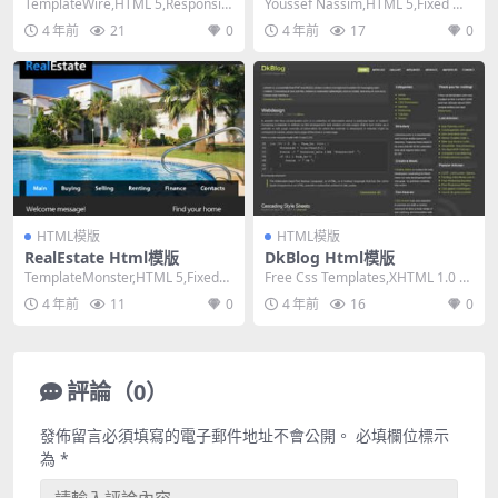
TemplateWire,HTML 5,Responsiv
Youssef Nassim,HTML 5,Fixed Wi
e, Mixed Co...
dth, 1 Col...
4 年前
21
0
4 年前
17
0
HTML模版
HTML模版
RealEstate Html模版
DkBlog Html模版
TemplateMonster,HTML 5,Fixed
Free Css Templates,XHTML 1.0 St
Width, 2 Co...
rict,Fixe...
4 年前
11
0
4 年前
16
0
評論（0）
發佈留言必須填寫的電子郵件地址不會公開。
必填欄位標示
為
*