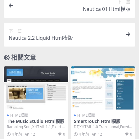
上一篇
Nautica 01 Html模版
下一篇
Nautica 2.2 Liquid Html模版
相關文章
HTML模版
HTML模版
The Music Studio Html模版
SmartTouch Html模版
Rambling Soul,XHTML 1.1,Fixed W
DT,XHTML 1.0 Transitional,Fixed
idth, 2 C...
Width, 3...
4 年前
12
0
4 年前
12
0