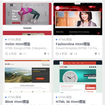
HTML模版
HTML模版
Volim Html模版
Fashionline Html模版
HTML Design,HTML 5,Responsiv
DreamTemplate,XHTML 1.0 Trans
e, 4 Columns...
itional,Fix...
4 年前
11
0
4 年前
14
0
HTML模版
HTML模版
Blink Html模版
HTML 36 Html模版