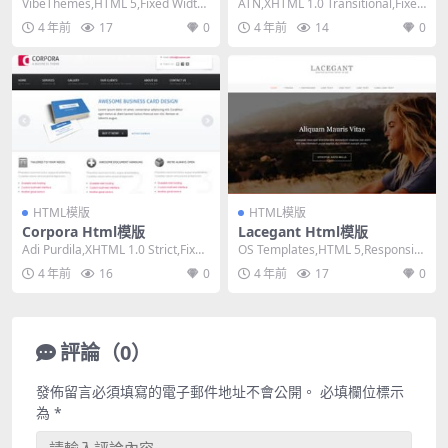
VibeThemes,HTML 5,Fixed Width,
ATN,XHTML 1.0 Transitional,Fixed
1 Column,...
Width, ...
4 年前
17
0
4 年前
14
0
HTML模版
HTML模版
Corpora Html模版
Lacegant Html模版
Adi Purdila,XHTML 1.0 Strict,Fixed
OS Templates,HTML 5,Responsiv
Width...
e, 4 Column...
4 年前
16
0
4 年前
17
0
評論（0）
發佈留言必須填寫的電子郵件地址不會公開。
必填欄位標示
為
*