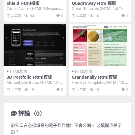
Shield Html模版
Quadroway Html模版
Carlos Alvarez,HTML 5,Responsiv
DreamTemplate,XHTML 1.0 Trans
e, Mixed ...
itional,Fix...
4 年前
94
0
4 年前
10
0
HTML模版
HTML模版
3D Portfolio Html模版
Grandenally Html模版
Michael John Burns,XHTML 1.0 Tr
Free CSS Templates,XHTML 1.0 St
ansitiona...
rict,Fixe...
4 年前
19
0
4 年前
19
0
評論（0）
發佈留言必須填寫的電子郵件地址不會公開。
必填欄位標示
為
*