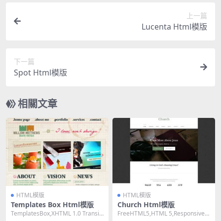
上一篇
Lucenta Html模版
下一篇
Spot Html模版
相關文章
HTML模版
HTML模版
Templates Box Html模版
Church Html模版
TemplatesBox,XHTML 1.0 Transiti
FreeHTML5,HTML 5,Responsive,
onal,Fixe...
4 Columns,D...