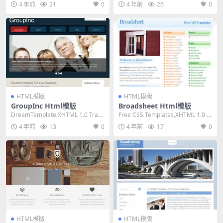
4 年前
21
0
4 年前
26
0
HTML模版
HTML模版
GroupInc Html模版
Broadsheet Html模版
DreamTemplate,XHTML 1.0 Trans
Free CSS Templates,XHTML 1.0 St
itional,Fix...
rict,Fixe...
4 年前
13
0
4 年前
17
0
HTML模版
HTML模版