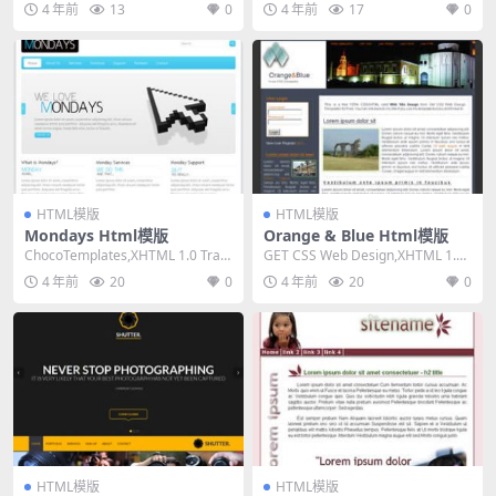
4 年前
13
0
4 年前
17
0
HTML模版
HTML模版
Mondays Html模版
Orange & Blue Html模版
ChocoTemplates,XHTML 1.0 Tran
GET CSS Web Design,XHTML 1.0
sitional,Fi...
Strict,Fixe...
4 年前
20
0
4 年前
20
0
HTML模版
HTML模版