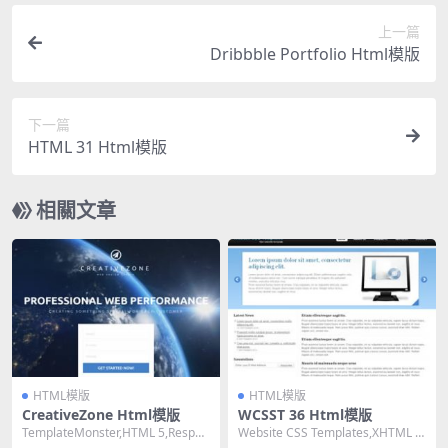
上一篇
Dribbble Portfolio Html模版
下一篇
HTML 31 Html模版
相關文章
HTML模版
HTML模版
CreativeZone Html模版
WCSST 36 Html模版
TemplateMonster,HTML 5,Respon
Website CSS Templates,XHTML 1.
sive, Mixed...
0 Transiti...