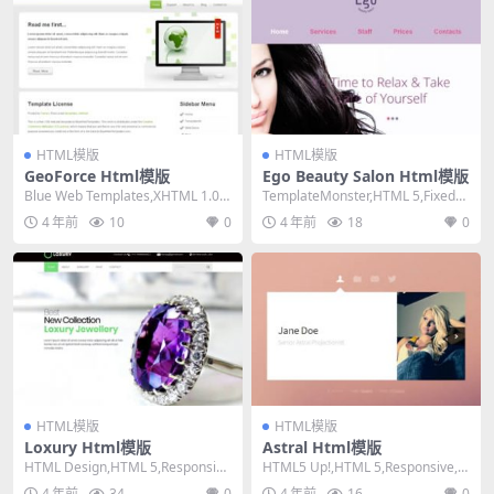
HTML模版
HTML模版
GeoForce Html模版
Ego Beauty Salon Html模版
Blue Web Templates,XHTML 1.0 T
TemplateMonster,HTML 5,Fixed
ransitiona...
Width, 2 Co...
4 年前
10
0
4 年前
18
0
HTML模版
HTML模版
Loxury Html模版
Astral Html模版
HTML Design,HTML 5,Responsiv
HTML5 Up!,HTML 5,Responsive, 1
e, 4 Columns...
Column,Da...
4 年前
34
0
4 年前
16
0