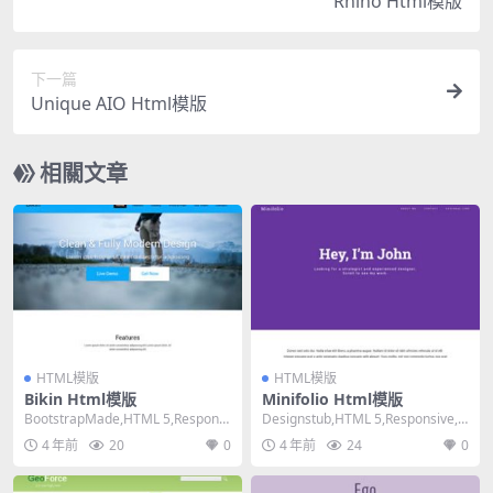
Rhino Html模版
下一篇
Unique AIO Html模版
相關文章
HTML模版
HTML模版
Bikin Html模版
Minifolio Html模版
BootstrapMade,HTML 5,Responsi
Designstub,HTML 5,Responsive, 4
ve, 4 Colum...
Columns,...
4 年前
20
0
4 年前
24
0