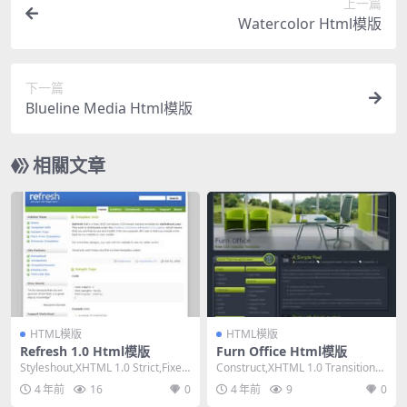
上一篇
Watercolor Html模版
下一篇
Blueline Media Html模版
相關文章
HTML模版
HTML模版
Refresh 1.0 Html模版
Furn Office Html模版
Styleshout,XHTML 1.0 Strict,Fixed
Construct,XHTML 1.0 Transitional,
Width,...
Fixed W...
4 年前
16
0
4 年前
9
0