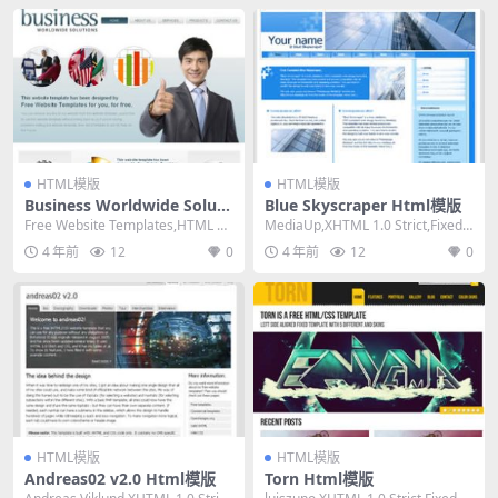
HTML模版
HTML模版
Business Worldwide Soluti
Blue Skyscraper Html模版
ons Html模版
Free Website Templates,HTML 5,
MediaUp,XHTML 1.0 Strict,Fixed
Fixed Widt...
Width, 2 ...
4 年前
12
0
4 年前
12
0
HTML模版
HTML模版
Andreas02 v2.0 Html模版
Torn Html模版