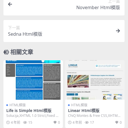
上一篇
November Html模版
下一篇
Sedna Html模版
相關文章
HTML模版
HTML模版
Life is Simple Html模版
Linear Html模版
Solucija,XHTML 1.0 Strict,Fixed Wi
ChiQ Montes & Free CSS,XHTML
dth, 3...
1.0 Tra...
4 年前
15
0
4 年前
17
0