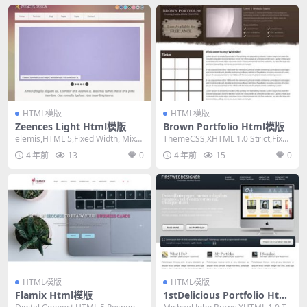
HTML模版
HTML模版
Zeences Light Html模版
Brown Portfolio Html模版
elemis,HTML 5,Fixed Width, Mixe
ThemeCSS,XHTML 1.0 Strict,Fixed
d Columns...
Width, 2...
4 年前
13
0
4 年前
15
0
HTML模版
HTML模版
Flamix Html模版
1stDelicious Portfolio Html
模版