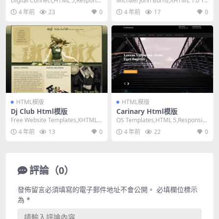
Digital Connect,HTML 5,Responsi
Michael John Burns,XHTML 1.0 Tr
ve, 4 Col...
ansitiona...
4 年前
23
0
4 年前
17
0
HTML模版
HTML模版
Dj Club Html模版
Carinary Html模版
Free Website Templates,XHTML
OS Templates,HTML 5,Responsiv
1.0 Transit...
e, 4 Column...
4 年前
13
0
4 年前
22
0
評論（0）
發佈留言必須填寫的電子郵件地址不會公開。
必填欄位標示
為
*