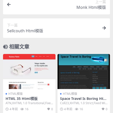
上一篇
Monk Html模版
下一篇
Sellcouth Html模版
相關文章
HTML模版
HTML模版
HTML 35 Html模版
Space Travel Is Boring Htm
l模版
ATN,XHTML 1.0 Transitional,Fixed
Coll23,XHTML 1.0 Strict,Fixed Wid
Width, ...
th, 2 C...
4 年前
16
0
4 年前
16
0