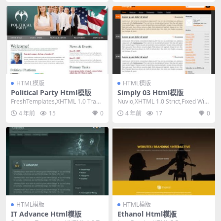
HTML模版
HTML模版
Political Party Html模版
Simply 03 Html模版
FreshTemplates,XHTML 1.0 Trans
Nuvio,XHTML 1.0 Strict,Fixed Widt
itional,Fi...
h, 2 Co...
4 年前
15
0
4 年前
17
0
HTML模版
HTML模版
IT Advance Html模版
Ethanol Html模版