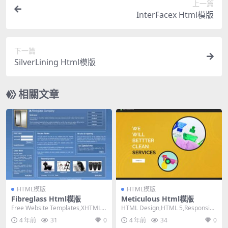
上一篇
InterFacex Html模版
下一篇
SilverLining Html模版
相關文章
HTML模版
HTML模版
Fibreglass Html模版
Meticulous Html模版
Free Website Templates,XHTML
HTML Design,HTML 5,Responsiv
1.0 Strict,...
e, 3 Columns...
4 年前
31
0
4 年前
34
0