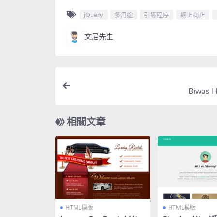
jQuery
多用途
引導程序
網上商店
文尼先生
Biwas 
相關文章
HTML模版
HTML模版