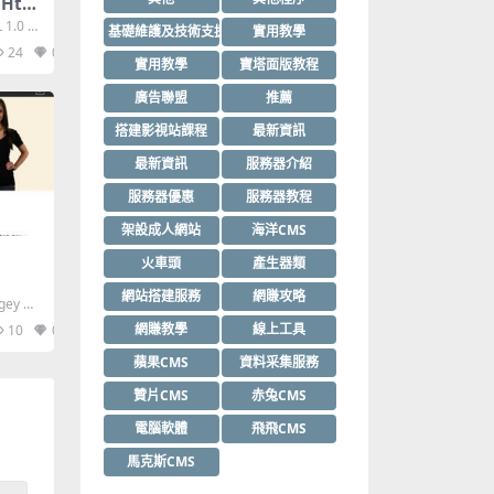
0 Htm
1.0 St
基礎維護及技術支援
實用教學
24
0
實用教學
寶塔面版教程
廣告聯盟
推薦
搭建影視站課程
最新資訊
最新資訊
服務器介紹
服務器優惠
服務器教程
架設成人網站
海洋CMS
火車頭
產生器類
網站搭建服務
網賺攻略
gey Ne
網賺教學
線上工具
10
0
蘋果CMS
資料采集服務
贊片CMS
赤兔CMS
電腦軟體
飛飛CMS
馬克斯CMS