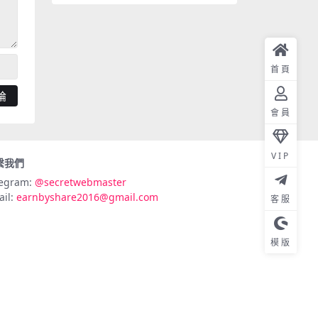
首頁
會員
VIP
繫我們
legram:
@secretwebmaster
ail:
earnbyshare2016@gmail.com
客服
模版