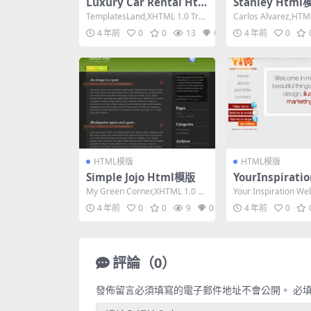
Luxury Car Rental Ht
Stanley Html
ml模版
TemplatesLand,XHTML 1.0 Tra
Carlos Alvarez,HTM
nsitional,Fix...
sive, 3 Colu...
4 年前
0
0
13
0
4 年前
0
HTML模版
HTML模版
Simple Jojo Html模版
YourInspiratio
tml模版
My Green Corner,XHTML 1.0 Tr
Your Inspiration W
ansitional,F...
0 Strict,Fi...
4 年前
0
0
9
0
4 年前
0
評論（0）
發佈留言必須填寫的電子郵件地址不會公開。
必