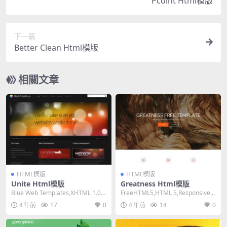
Pcoint Html模版
下一篇
Better Clean Html模版
相關文章
HTML模版
HTML模版
Unite Html模版
Greatness Html模版
Blue Web Templates,XHTML 1.0 T
FreeHTML5,HTML 5,Responsive,
ransitiona...
Mixed Colum...
4 年前
17
0
4 年前
14
0