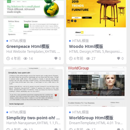
HTML模版
HTML模版
Greenpeace Html模版
Woodo Html模版
Hot Website Templates,XHTML 1.
HTML Design,HTML 5,Responsiv
0 Transiti...
e, 3 Columns...
4 年前
14
0
4 年前
27
0
HTML模版
HTML模版
Simplicity two-point-oh! H
WorldGroup Html模版
tml模版
Harish Narayanan,XHTML 1.1,Fix
DreamTemplate,HTML 4.01 Trans
ed Width, ...
itional,Fix...
4 年前
13
0
4 年前
17
0