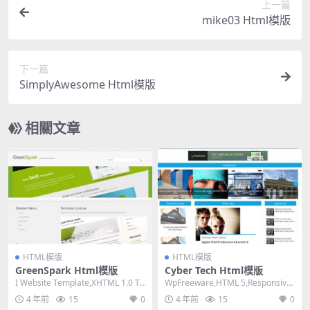
上一篇
mike03 Html模版
下一篇
SimplyAwesome Html模版
相關文章
HTML模版
HTML模版
GreenSpark Html模版
Cyber Tech Html模版
I Website Template,XHTML 1.0 Tr
WpFreeware,HTML 5,Responsive,
ansitiona...
3 Columns,...
4 年前
15
0
4 年前
15
0