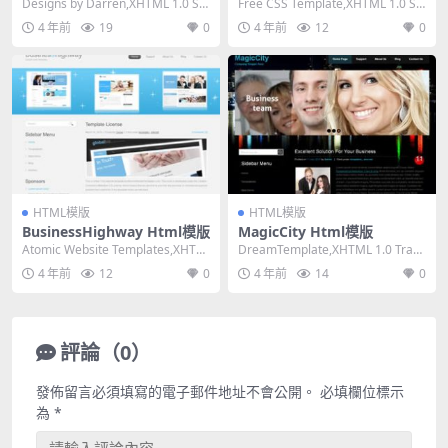
Designs by Darren,XHTML 1.0 Str
Free CSS Template,XHTML 1.0 Str
ict,Fixed...
ict,Fixed...
4 年前
19
0
4 年前
12
0
HTML模版
HTML模版
BusinessHighway Html模版
MagicCity Html模版
Atomic Website Templates,XHTM
DreamTemplate,XHTML 1.0 Trans
L 1.0 Trans...
itional,Fix...
4 年前
12
0
4 年前
14
0
評論（0）
發佈留言必須填寫的電子郵件地址不會公開。
必填欄位標示
為
*