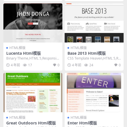
HTML模版
HTML模版
Lucenta Html模版
Base 2013 Html模版
Binary Theme,HTML 5,Responsiv
CSS Template Heaven,HTML 5,Re
e, Mixed Co...
sponsive, M...
4 年前
17
0
4 年前
24
0
HTML模版
HTML模版
Great Outdoors Html模版
Enter Html模版