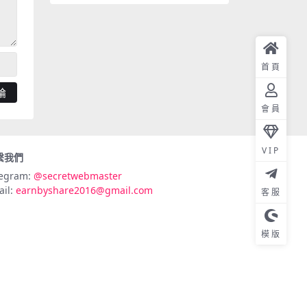
首頁
會員
VIP
繫我們
legram:
@secretwebmaster
ail:
earnbyshare2016@gmail.com
客服
模版