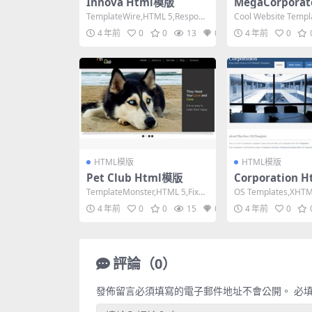
Innova Html模版
MegaCorporat
模版
TemplateWire,HTML 5,Respons
Cool Website Temp
ive, 3 Column...
L 1.0 Transit...
4 年前
0
0
13
0
4 年前
0
HTML模版
HTML模版
Pet Club Html模版
Corporation 
TemplateMonster,HTML 5,Fixed
OS Templates,XHTML
Width, 2 Co...
itional,Fixe...
4 年前
0
0
15
0
4 年前
0
評論（0）
發佈留言必須填寫的電子郵件地址不會公開。
必