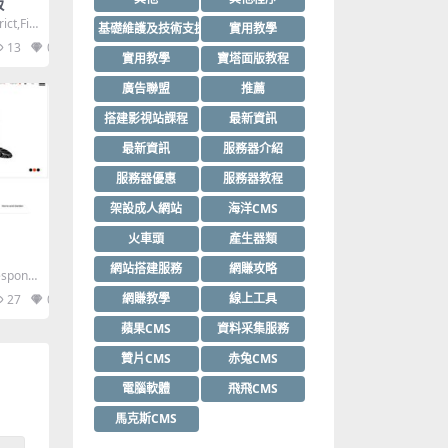
版
ct,Fix
基礎維護及技術支援
實用教學
13
0
實用教學
寶塔面版教程
廣告聯盟
推薦
搭建影視站課程
最新資訊
最新資訊
服務器介紹
服務器優惠
服務器教程
架設成人網站
海洋CMS
火車頭
產生器類
網站搭建服務
網賺攻略
sponsi
網賺教學
線上工具
27
0
蘋果CMS
資料采集服務
贊片CMS
赤兔CMS
電腦軟體
飛飛CMS
馬克斯CMS