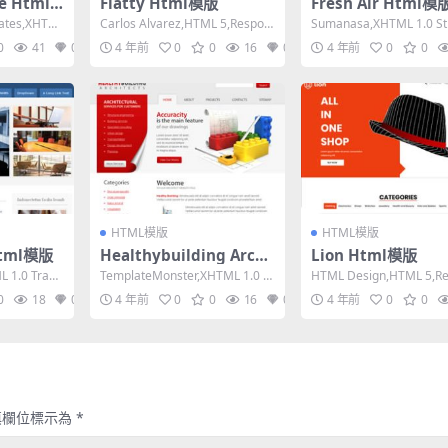
e Html
Flatty Html模版
Fresh Air Html模
lates,XHTM
Carlos Alvarez,HTML 5,Respon
Sumanasa,XHTML 1.0 Stri
sive, 3 Colu...
ed Width, 2...
0
41
0
4 年前
0
0
16
0
4 年前
0
0
HTML模版
HTML模版
Html模版
Healthybuilding Archi
Lion Html模版
tects Html模版
 1.0 Trans
TemplateMonster,XHTML 1.0 St
HTML Design,HTML 5,Re
rict,Fixed W...
ve, 4 Columns...
0
18
0
4 年前
0
0
16
0
4 年前
0
0
填欄位標示為
*