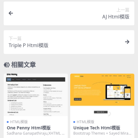
上一篇
AJ Html模版
下一篇
Triple P Html模版
相關文章
HTML模版
HTML模版
One Penny Html模版
Unique Tech Html模版
Sadhana Ganapathiraju,XHTML 1.
Bootstrap Themes + Sayed Miraj,
0 Strict,F...
HTML 5,Re...