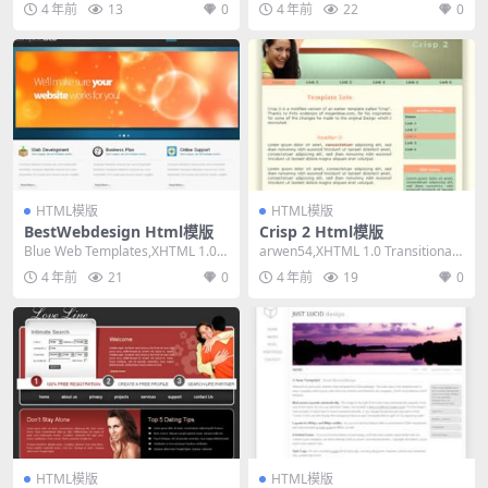
4 年前
13
0
4 年前
22
0
HTML模版
HTML模版
BestWebdesign Html模版
Crisp 2 Html模版
Blue Web Templates,XHTML 1.0 T
arwen54,XHTML 1.0 Transitional,
ransitiona...
Fixed Wid...
4 年前
21
0
4 年前
19
0
HTML模版
HTML模版