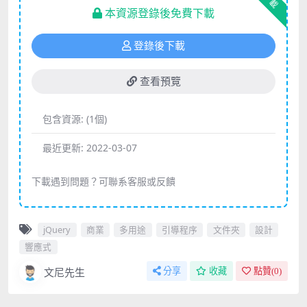
下載
本資源登錄後免費下載
登錄後下載
查看預覽
包含資源:
(1個)
最近更新:
2022-03-07
下載遇到問題？可聯系客服或反饋
jQuery
商業
多用途
引導程序
文件夾
設計
響應式
文尼先生
分享
收藏
點贊(
0
)