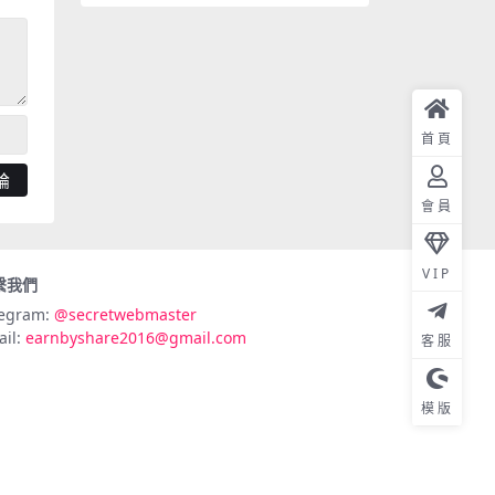
首頁
會員
VIP
繫我們
legram:
@secretwebmaster
ail:
earnbyshare2016@gmail.com
客服
模版