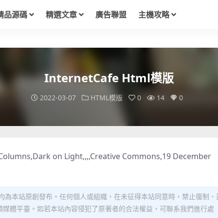
精品源碼
精選文章
廣告聯盟
主機攻略
InternetCafe Html模版
2022-03-07
HTML模版
0
14
0
 Columns,Dark on Light,,,,Creative Commons,19 December
均為本站原創發布。任何個人或組織，在未征得本站同意時，禁止復制、
類媒體平臺。如若本站內容侵犯了原著者的合法權益，可聯系我們進行處