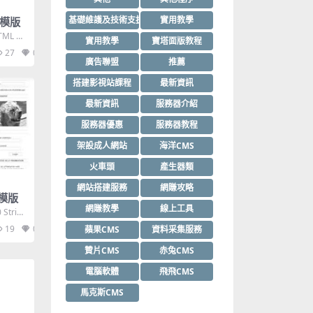
基礎維護及技術支援
實用教學
ml模版
TML 1.
實用教學
寶塔面版教程
27
0
廣告聯盟
推薦
搭建影視站課程
最新資訊
最新資訊
服務器介紹
服務器優惠
服務器教程
架設成人網站
海洋CMS
火車頭
產生器類
網站搭建服務
網賺攻略
l模版
網賺教學
線上工具
Strict,
19
0
蘋果CMS
資料采集服務
贊片CMS
赤兔CMS
電腦軟體
飛飛CMS
馬克斯CMS