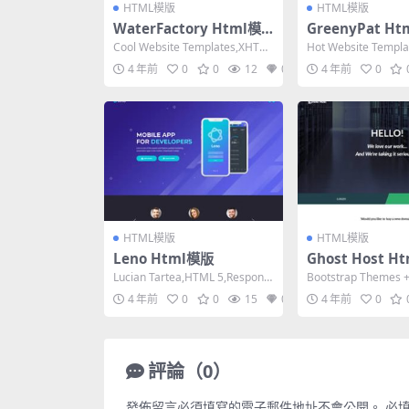
HTML模版
HTML模版
WaterFactory Html模
GreenyPat H
版
Cool Website Templates,XHTM
Hot Website Templ
L 1.0 Transit...
1.0 Transiti...
4 年前
0
0
12
0
4 年前
0
HTML模版
HTML模版
Leno Html模版
Ghost Host H
Lucian Tartea,HTML 5,Responsi
Bootstrap Themes +
ve, 4 Colum...
Eyriyer,HTML...
4 年前
0
0
15
0
4 年前
0
評論（0）
發佈留言必須填寫的電子郵件地址不會公開。
必