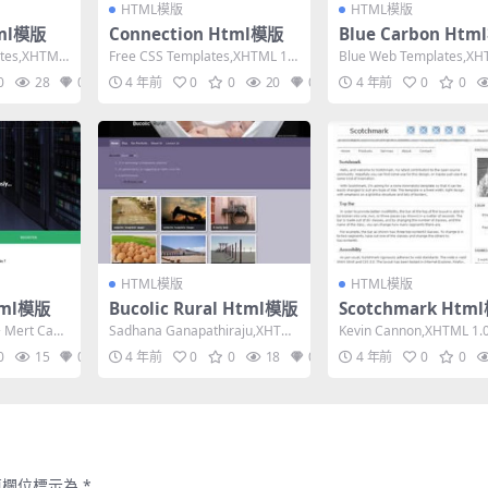
HTML模版
HTML模版
tml模版
Connection Html模版
Blue Carbon Ht
ates,XHTML
Free CSS Templates,XHTML 1.0
Blue Web Templates,XH
Strict,Fixe...
0 Transitiona...
0
28
0
4 年前
0
0
20
0
4 年前
0
0
HTML模版
HTML模版
tml模版
Bucolic Rural Html模版
Scotchmark Htm
 Mert Can
Sadhana Ganapathiraju,XHTML
Kevin Cannon,XHTML 1.0 
1.0 Strict,F...
Fixed Widt...
0
15
0
4 年前
0
0
18
0
4 年前
0
0
填欄位標示為
*