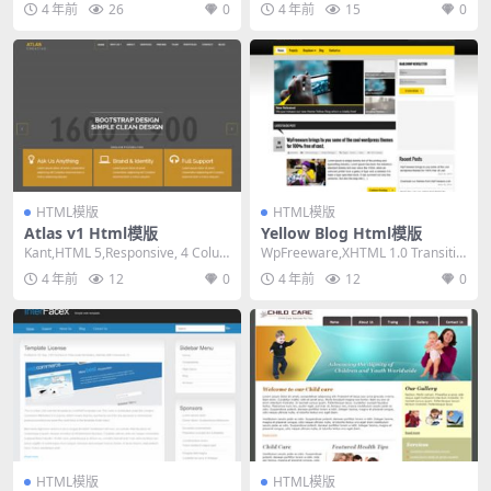
4 年前
26
0
4 年前
15
0
HTML模版
HTML模版
Atlas v1 Html模版
Yellow Blog Html模版
Kant,HTML 5,Responsive, 4 Colu
WpFreeware,XHTML 1.0 Transitio
mns,Dark o...
nal,Respon...
4 年前
12
0
4 年前
12
0
HTML模版
HTML模版