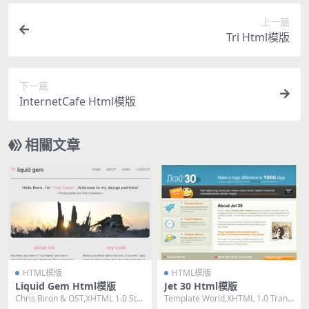
上一篇
Tri Html模版
下一篇
InternetCafe Html模版
相關文章
HTML模版
HTML模版
Liquid Gem Html模版
Jet 30 Html模版
Chris Biron & OST,XHTML 1.0 Stri
Template World,XHTML 1.0 Transi
ct,R...
tional,Fi...