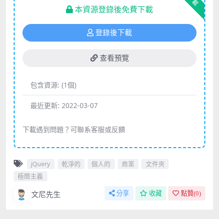
下載
本資源登錄後免費下載
登錄後下載
查看預覽
包含資源:
(1個)
最近更新:
2022-03-07
下載遇到問題？可聯系客服或反饋
jQuery
乾淨的
個人的
商業
文件夾
極簡主義
文尼先生
分享
收藏
點贊(
0
)