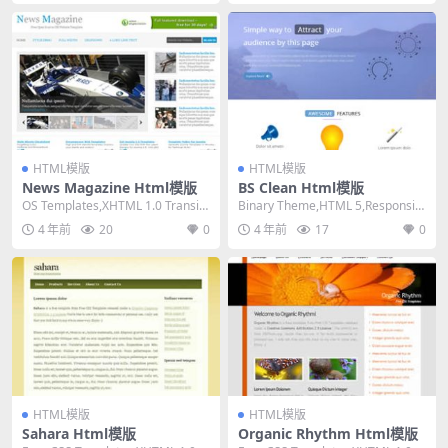
HTML模版
HTML模版
News Magazine Html模版
BS Clean Html模版
OS Templates,XHTML 1.0 Transiti
Binary Theme,HTML 5,Responsiv
onal,Fixe...
e, 4 Column...
4 年前
20
0
4 年前
17
0
HTML模版
HTML模版
Sahara Html模版
Organic Rhythm Html模版