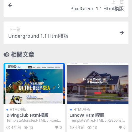
上一篇
PixelGreen 1.1 Html模版
下一篇
Underground 1.1 Html模版
相關文章
HTML模版
HTML模版
DivingClub Html模版
Innova Html模版
TemplateMonster,HTML 5,Fixed
TemplateWire,HTML 5,Responsiv
Width, Mixe...
e, 3 Column...
4 年前
12
0
4 年前
13
0