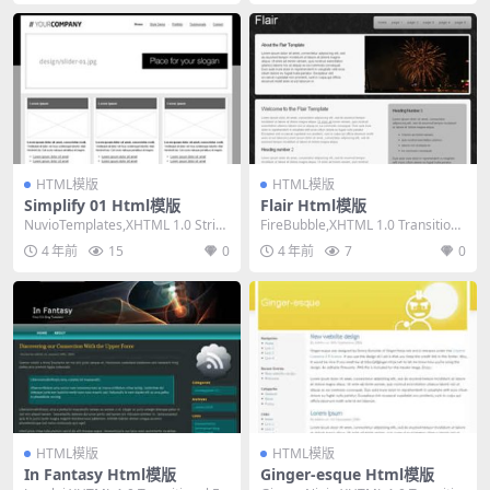
HTML模版
HTML模版
Simplify 01 Html模版
Flair Html模版
NuvioTemplates,XHTML 1.0 Strict,
FireBubble,XHTML 1.0 Transitiona
Fixed Wi...
l,Fixed ...
4 年前
15
0
4 年前
7
0
HTML模版
HTML模版
In Fantasy Html模版
Ginger-esque Html模版