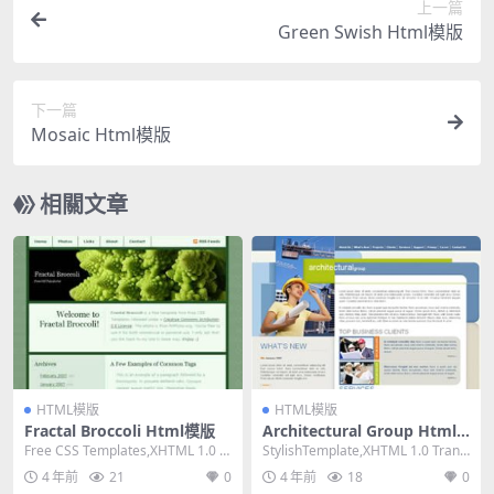
上一篇
Green Swish Html模版
下一篇
Mosaic Html模版
相關文章
HTML模版
HTML模版
Fractal Broccoli Html模版
Architectural Group Html
模版
Free CSS Templates,XHTML 1.0 St
StylishTemplate,XHTML 1.0 Transi
rict,Fixe...
tional,F...
4 年前
21
0
4 年前
18
0