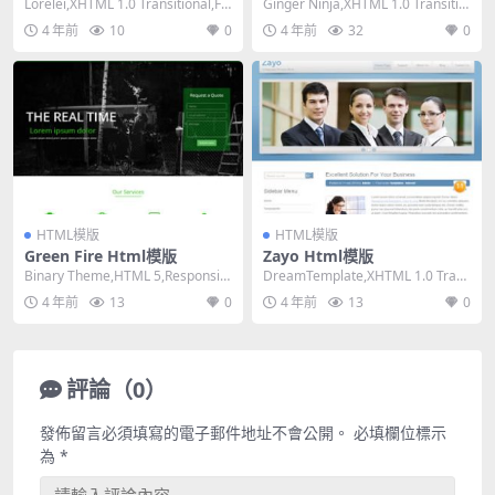
Lorelei,XHTML 1.0 Transitional,Fix
Ginger Ninja,XHTML 1.0 Transitio
ed Wid...
nal,Fixe...
4 年前
10
0
4 年前
32
0
HTML模版
HTML模版
Green Fire Html模版
Zayo Html模版
Binary Theme,HTML 5,Responsiv
DreamTemplate,XHTML 1.0 Trans
e, 4 Column...
itional,Fix...
4 年前
13
0
4 年前
13
0
評論（0）
發佈留言必須填寫的電子郵件地址不會公開。
必填欄位標示
為
*