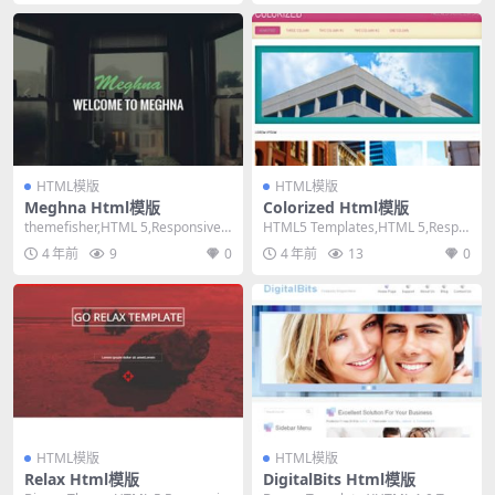
HTML模版
HTML模版
Meghna Html模版
Colorized Html模版
themefisher,HTML 5,Responsive,
HTML5 Templates,HTML 5,Respo
5 Columns...
nsive, Mixed...
4 年前
9
0
4 年前
13
0
HTML模版
HTML模版
Relax Html模版
DigitalBits Html模版