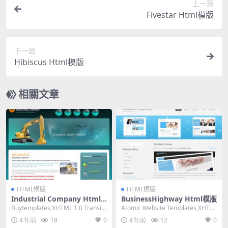
上一篇
Fivestar Html模版
下一篇
Hibiscus Html模版
相關文章
HTML模版
HTML模版
Industrial Company Html
BusinessHighway Html模版
模版
Buytemplates,XHTML 1.0 Transiti
Atomic Website Templates,XHTM
onal,Fixe...
L 1.0 Trans...
4 年前
18
0
4 年前
12
0