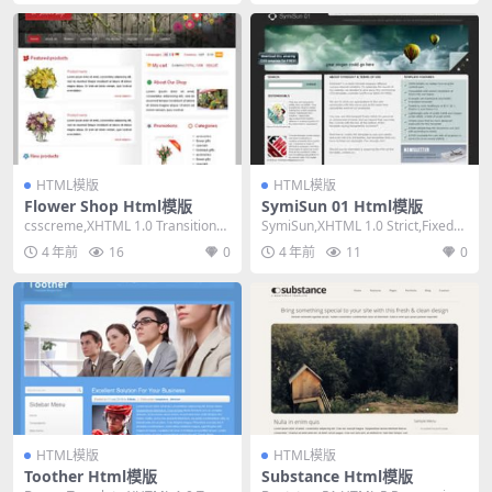
HTML模版
HTML模版
Flower Shop Html模版
SymiSun 01 Html模版
csscreme,XHTML 1.0 Transitional,
SymiSun,XHTML 1.0 Strict,Fixed
Fixed Wi...
Width, 2 ...
4 年前
16
0
4 年前
11
0
HTML模版
HTML模版
Toother Html模版
Substance Html模版