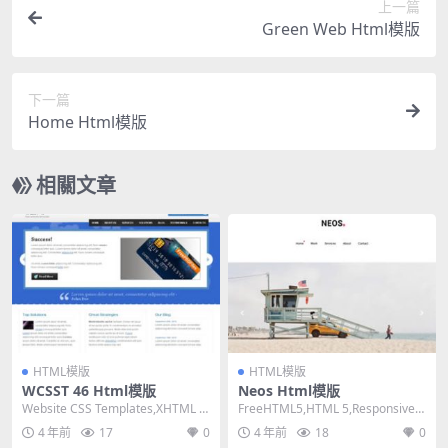
上一篇
Green Web Html模版
下一篇
Home Html模版
相關文章
HTML模版
HTML模版
WCSST 46 Html模版
Neos Html模版
Website CSS Templates,XHTML 1.
FreeHTML5,HTML 5,Responsive,
0 Strict,F...
3 Columns,D...
4 年前
17
0
4 年前
18
0