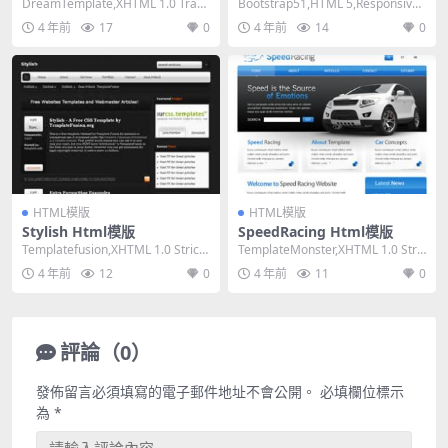
DreamTemplate,XHTML 1.0 Trans
Bootstrap51,HTML 5,Responsive,
itional,Fix...
Mixed Col...
4 年前
17
0
4 年前
14
0
HTML模版
HTML模版
Stylish Html模版
SpeedRacing Html模版
Templatefusion,XHTML 1.0 Strict,
TemplateMonster,XHTML 1.0 Stric
Fixed Wi...
t,Fixed W...
4 年前
12
0
4 年前
11
0
評論（0）
發佈留言必須填寫的電子郵件地址不會公開。
必填欄位標示
為
*