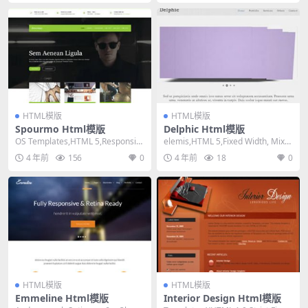
HTML模版
HTML模版
Spourmo Html模版
Delphic Html模版
OS Templates,HTML 5,Responsiv
elemis,HTML 5,Fixed Width, Mixe
e, 4 Column...
d Columns...
4 年前
156
0
4 年前
18
0
HTML模版
HTML模版
Emmeline Html模版
Interior Design Html模版