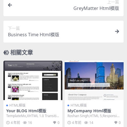
上一篇
GreyMatter Html模版
下一篇
Business Time Html模版
相關文章
HTML模版
HTML模版
Your BLOG Html模版
MyCompany Html模版
TemplateMo,XHTML 1.0 Transitio
Roshan Singh,HTML 5,Responsiv
nal,Fixed ...
e, 3 Column...
4 年前
16
0
4 年前
14
0