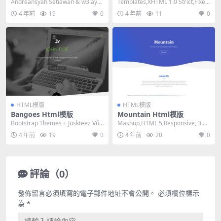
Andreansyah Setiawan & w3layo
Templates,XHTML 1.0 Strict,Fixed
uts,HTM...
Width, ...
4 年前
19
0
4 年前
11
0
HTML模版
HTML模版
Bangoes Html模版
Mountain Html模版
Bootstrap Themes + Juskteez Vũ,
Mashup,HTML 5,Responsive, 3 Co
HTML 5,Re...
lumns,Dark...
4 年前
19
0
4 年前
20
0
評論（0）
發佈留言必須填寫的電子郵件地址不會公開。
必填欄位標示
為
*