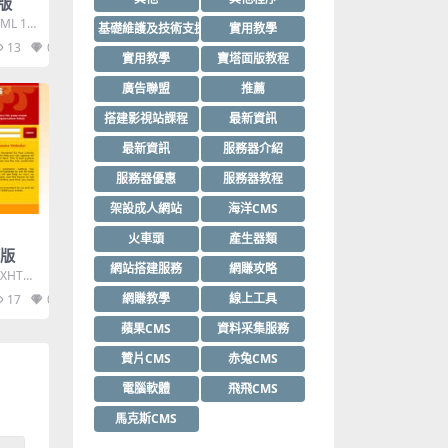
模版
ML 1.0
基礎維護及技術支援
實用教學
13
0
實用教學
寶塔面版教程
廣告聯盟
推薦
搭建影視站課程
最新資訊
最新資訊
服務器介紹
服務器優惠
服務器教程
架設成人網站
海洋CMS
火車頭
產生器類
模版
網站搭建服務
網賺攻略
s,XHTM
網賺教學
線上工具
17
0
蘋果CMS
資料采集服務
贊片CMS
赤兔CMS
電腦軟體
飛飛CMS
馬克斯CMS