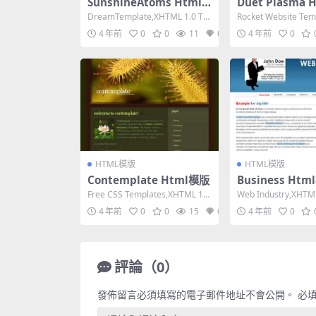
SunshineAtoms Html
Duet Plasma
模版
DreamTemplate,XHTML 1.0 Tra
Rocket Website Tem
nsitional,Fix...
ML 1.0 Trans...
4 年前
0
0
11
0
4 年前
0
HTML模版
HTML模版
Contemplate Html模版
Business Ht
Free CSS Templates,XHTML 1.0
Web Industry,XHTML
Strict,Fixe...
tional,Fixe...
4 年前
0
0
15
0
4 年前
0
評論（0）
發佈留言必須填寫的電子郵件地址不會公開。
必