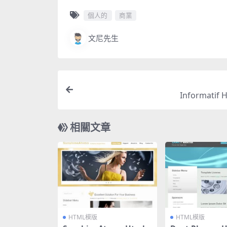
個人的
商業
文尼先生
Informatif
相關文章
HTML模版
HTML模版