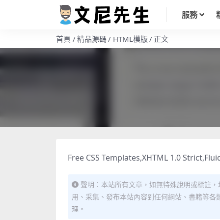
服務
首頁
精品源碼
HTML模版
正文
Free CSS Templates,XHTML 1.0 Strict,Flu
聲明：本站所有文章，如無特殊說明或標註，
用、采集、發布本站內容到任何網站、書籍等各
理。