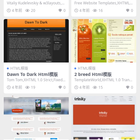
Vitaliy Kudelevskiy & w3layouts,H
Free Website Templates,XHTML
TML...
1.0 Transit...
4 年前
20
0
4 年前
16
0
HTML模版
HTML模版
Dawn To Dark Html模版
2 breed Html模版
Tom Tom,XHTML 1.0 Strict,Fixed
TemplateWorld,XHTML 1.0 Transi
Width, 2 ...
tional,Fix...
4 年前
19
0
4 年前
15
0