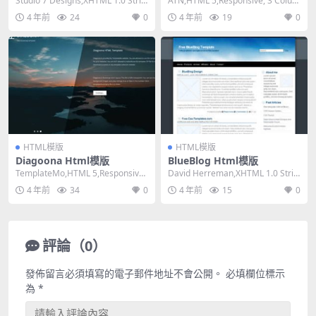
Studio 7 Designs,XHTML 1.0 Stric
ATN,HTML 5,Responsive, 3 Colum
t,Fixed ...
ns,Dark on...
4 年前
24
0
4 年前
19
0
HTML模版
HTML模版
Diagoona Html模版
BlueBlog Html模版
TemplateMo,HTML 5,Responsive,
David Herreman,XHTML 1.0 Stric
Mixed Colu...
t,Fixed Wi...
4 年前
34
0
4 年前
15
0
評論（0）
發佈留言必須填寫的電子郵件地址不會公開。
必填欄位標示
為
*