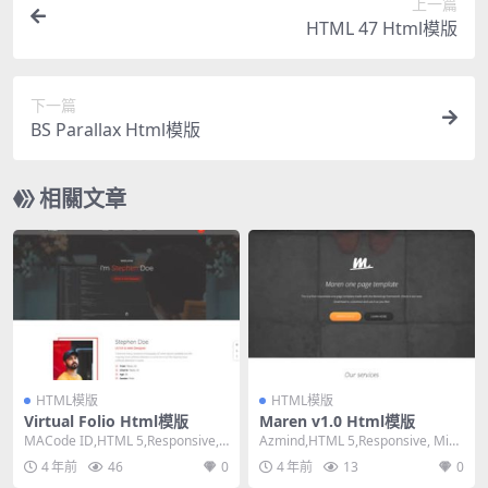
上一篇
HTML 47 Html模版
下一篇
BS Parallax Html模版
相關文章
HTML模版
HTML模版
Virtual Folio Html模版
Maren v1.0 Html模版
MACode ID,HTML 5,Responsive,
Azmind,HTML 5,Responsive, Mixe
4 Columns,M...
d Columns,...
4 年前
46
0
4 年前
13
0