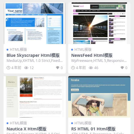
HTML模版
HTML模版
Blue Skyscraper Html模版
NewsFeed Html模版
MediaUp,XHTML 1.0 Strict,Fixed
WpFreeware,HTML 5,Responsive,
Width, 2 ...
Mixed Colu...
4 年前
12
0
4 年前
46
0
HTML模版
HTML模版
Nautica X Html模版
RS HTML 01 Html模版