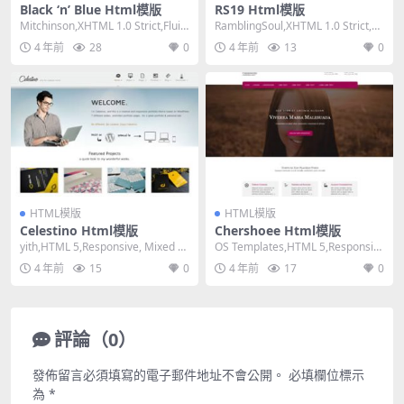
Black ‘n’ Blue Html模版
RS19 Html模版
Mitchinson,XHTML 1.0 Strict,Fluid,
RamblingSoul,XHTML 1.0 Strict,Fi
3 Col...
xed Widt...
4 年前
28
0
4 年前
13
0
HTML模版
HTML模版
Celestino Html模版
Chershoee Html模版
yith,HTML 5,Responsive, Mixed C
OS Templates,HTML 5,Responsiv
olumns,Da...
e, 4 Column...
4 年前
15
0
4 年前
17
0
評論（0）
發佈留言必須填寫的電子郵件地址不會公開。
必填欄位標示
為
*