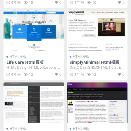
4 年前
10
0
4 年前
10
0
HTML模版
HTML模版
Life Care Html模版
SimplyMinimal Html模版
HTML Design,HTML 5,Responsiv
INSIC DESIGNS,XHTML 1.0 Strict,
e, 4 Columns...
Fixed Wid...
4 年前
12
0
4 年前
13
0
HTML模版
HTML模版