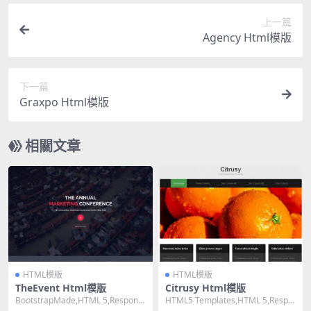
上一篇
Agency Html模版
下一篇
Graxpo Html模版
相關文章
HTML模版
HTML模版
TheEvent Html模版
Citrusy Html模版
BootstrapMade,HTML 5,Responsi
HTML5 Templates,HTML 5,Respo
ve, 4 Colum...
nsive, Mixed...