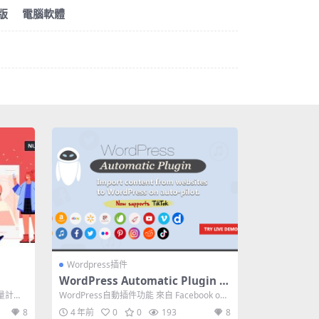
版
電腦軟體
Wordpress插件
WordPress Automatic Plugin 3.
55.6
批量計劃
WordPress自動插件功能 來自 Facebook og:i
mage 標籤的...
8
4 年前
0
0
193
8