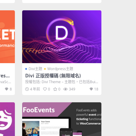
Divi主題
Wordpress主題
ress
Divi 正版授權碼 (無限域名)
aScri
授權包括: Divi Theme – 主題包，已包括Build
er插...
8
4 年前
0
0
349
18