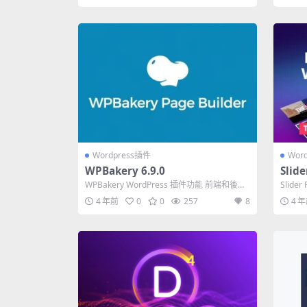
Wordpress插件
Wor
WPBakery 6.9.0
Slid
插件
WPBakery WordPress 插件功能 前端和後端
Slide
頁面構建器 任何 Wo...
何 Sli...
4 年前
0
0
257
8
4 