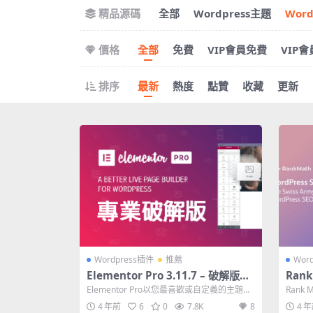
精品源碼
全部
Wordpress主題
Wor
價格
全部
免費
VIP會員免費
VIP
排序
最新
熱度
點贊
收藏
更新
Wordpress插件
推薦
Wor
Elementor Pro 3.11.7 – 破解版免
Rank 
費下載 (永久更新)
0.89
Elementor Pro以您最喜歡或自定義的主題為
Rank 
件破
空。更改主題並保留您的所有設...
模式生成
4 年前
6
0
7.8K
8
4 