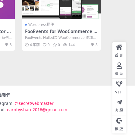
Wordpress插件
or P
FooEvents for WooCommerce 1.
ee 3.
18.14 + Addons插件
o是一系列
FooEvents Nulled為 WooCommerce 添加了
強大的事件和票...
8
4 年前
0
0
144
8
首頁
會員
VIP
繫我們
legram:
@secretwebmaster
ail:
earnbyshare2016@gmail.com
客服
模版