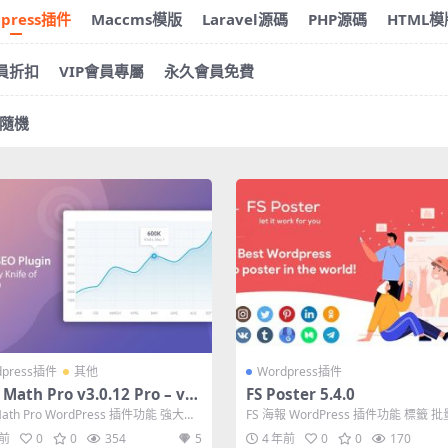
dpress插件
Maccms模版
Laravel源碼
PHP源碼
HTML模
會員折扣
VIP會員專屬
永久會員免費
隨機
dpress插件
其他
Wordpress插件
Math Pro v3.0.12 Pro – v1.
FS Poster 5.4.0
.1 Free – WordPress SEO插
Math Pro WordPress 插件功能 強大的
FS 海報 WordPress 插件功能 標籤 
解版下載
器 無限...
操作 支持表情符號 在每...
年前
0
0
354
5
4 年前
0
0
170