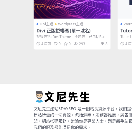
Divi主題
Wordpress主題
Wor
Divi 正版授權碼 (單一域名)
Tuto
ss L
授權包括: Divi Theme – 主題包，已包括Build
Tutor
er插...
插件來啟
4 年前
0
0
293
8
4 
文尼先生建站3DAYSEO 是一個站長資源平台，我們提
建站所需的一切資源，包括源碼，服務器推薦，廣告
盟，網站搭建服務，無論你是專業人士，還是新手站
我們的服務都能滿足你的需求。