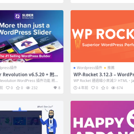
dpress插件
Wordpress插件
推薦
er Revolution v6.5.20 + 附加
WP-Rocket 3.12.3 – WordP
緩存插件
r Revolution WordPress 插件功能 將任
WP Rocket 通過縮小來減少 HTML、Jav
pt 和 CSS ...
年前
0
0
232
8
4 年前
0
0
674