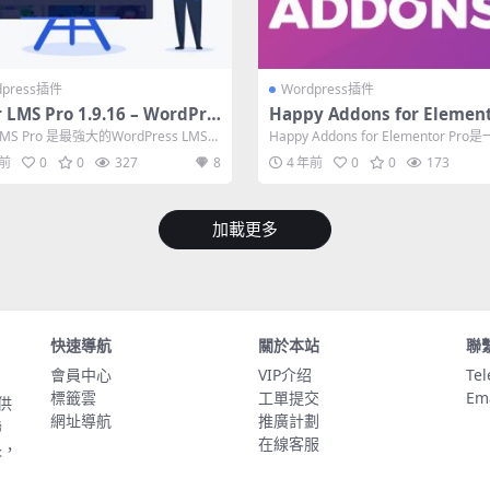
dpress插件
Wordpress插件
r LMS Pro 1.9.16 – WordPre
Happy Addons for Element
MS 插件
ro 2.2.5 + Happy Addons Fr
 LMS Pro 是最強大的WordPress LMS
Happy Addons for Elementor Pr
4.3
動您的...
精美、高度可...
年前
0
0
327
8
4 年前
0
0
173
加載更多
快速導航
關於本站
聯
會員中心
VIP介绍
Te
標籤雲
工單提交
Em
供
網址導航
推廣計劃
聯
在線客服
長，