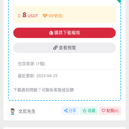
8
USDT
VIP折扣
購買下載權限
查看預覽
包含資源:
(1個)
最近更新:
2023-04-25
下載遇到問題？可聯系客服或反饋
文尼先生
分享
收藏
點贊(
0
)