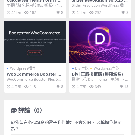
O 5.1.69 免費下載
附加插件
主要特點 包括用於添加/編輯不同字
Slider Revolution WordPress 插件
段類型的表單構建器，包括一個或
功能 將任何 Sli...
4 年前
102
8
4 年前
232
8
多個基於在其他字...
Wordpress插件
Divi主題
Wordpress主題
WooCommerce Booster Pl
Divi 正版授權碼 (無限域名)
us 5.5.4
WooCommerce Booster Plus 5.5.
授權包括: Divi Theme – 主題包，
4（前身為 WooCo...
已包括Builder插...
4 年前
113
8
4 年前
349
18
評論（0）
發佈留言必須填寫的電子郵件地址不會公開。
必填欄位標示
為
*