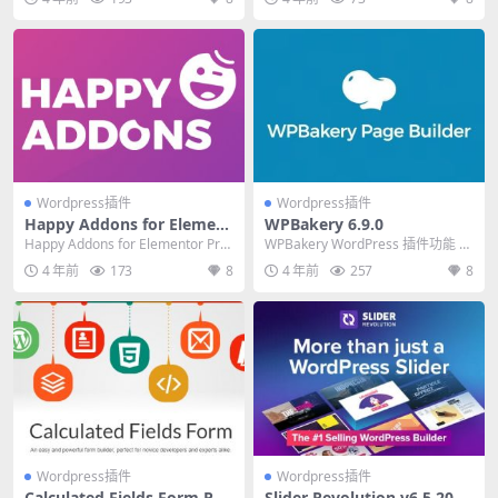
Wordpress插件
Wordpress插件
Happy Addons for Element
WPBakery 6.9.0
or Pro 2.2.5 + Happy Addo
Happy Addons for Elementor Pro
WPBakery WordPress 插件功能 前
ns Free 3.4.3
是一系列精美、高度可...
端和後端頁面構建器 任何 Wo...
4 年前
173
8
4 年前
257
8
Wordpress插件
Wordpress插件
Calculated Fields Form PR
Slider Revolution v6.5.20 +