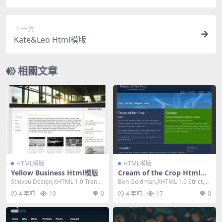
下一篇
Kate&Leo Html模版
相關文章
HTML模版
HTML模版
Yellow Business Html模版
Cream of the Crop Html模
版
Stiuvou Design,XHTML 1.0 Transit
Ben Goldman,XHTML 1.0 Strict,Fi
ional,Fi...
xed Width...
4 年前
19
0
4 年前
17
0