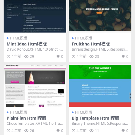
HTML模版
HTML模版
Mint Idea Html模版
Fruitkha Html模版
David Kohout,XHTML 1.0 Strict,Fix
Imransdesign,HTML 5,Responsiv
ed Widt...
e, 4 Column...
4 年前
29
0
4 年前
23
0
HTML模版
HTML模版
PlainPlan Html模版
Big Template Html模版
ChocoTemplates,XHTML 1.0 Tran
Binary Theme,HTML 5,Responsiv
sitional,Fi...
e, 1 Column...
4 年前
26
0
4 年前
11
0