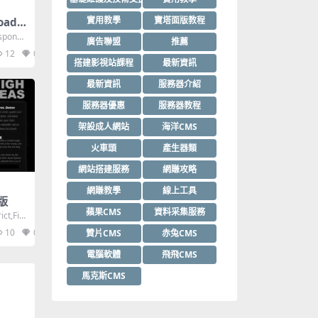
實用教學
寶塔面版教程
oad
sponsi
廣告聯盟
推薦
12
0
搭建影視站課程
最新資訊
最新資訊
服務器介紹
服務器優惠
服務器教程
架設成人網站
海洋CMS
火車頭
產生器類
網站搭建服務
網賺攻略
網賺教學
線上工具
模版
蘋果CMS
資料采集服務
ict,Fix
10
0
贊片CMS
赤兔CMS
電腦軟體
飛飛CMS
馬克斯CMS