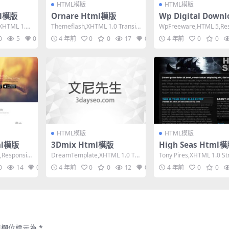
HTML模版
HTML模版
ml模版
Ornare Html模版
Wp Digital Downl
Html模版
,XHTML 1.0
Themeflash,XHTML 1.0 Transiti
WpFreeware,HTML 5,Re
onal,Fixed ...
ve, 2 Columns,...
0
5
0
4 年前
0
0
17
0
4 年前
0
0
HTML模版
HTML模版
tml模版
3Dmix Html模版
High Seas Html
,Responsiv
DreamTemplate,XHTML 1.0 Tra
Tony Pires,XHTML 1.0 Str
nsitional,Fix...
ed Width,...
0
14
0
4 年前
0
0
12
0
4 年前
0
0
填欄位標示為
*