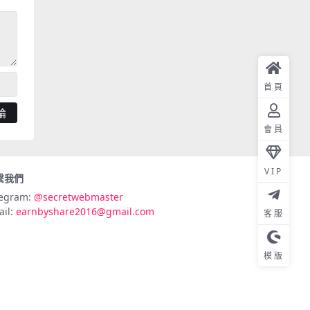
首頁
會員
VIP
繫我們
legram:
@secretwebmaster
ail:
earnbyshare2016@gmail.com
客服
模版