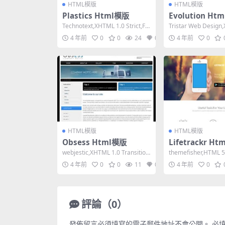
HTML模版
HTML模版
Plastics Html模版
Evolution Ht
Technotext,XHTML 1.0 Strict,Fix
Tristar Web Design
ed Width,...
Strict,Fixe...
4 年前
0
0
24
0
4 年前
0
HTML模版
HTML模版
Obsess Html模版
Lifetrackr H
webjestic,XHTML 1.0 Transition
themefisher,HTML 5
al,Fixed W...
e, 3 Columns...
4 年前
0
0
11
0
4 年前
0
評論（0）
發佈留言必須填寫的電子郵件地址不會公開。
必