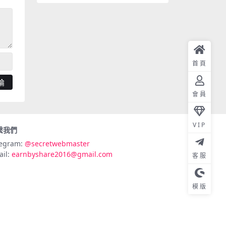
首頁
會員
VIP
繫我們
legram:
@secretwebmaster
ail:
earnbyshare2016@gmail.com
客服
模版