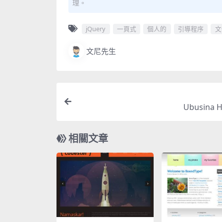
理。
jQuery
一頁式
個人的
引導程序
文
文尼先生
Ubusina 
相關文章