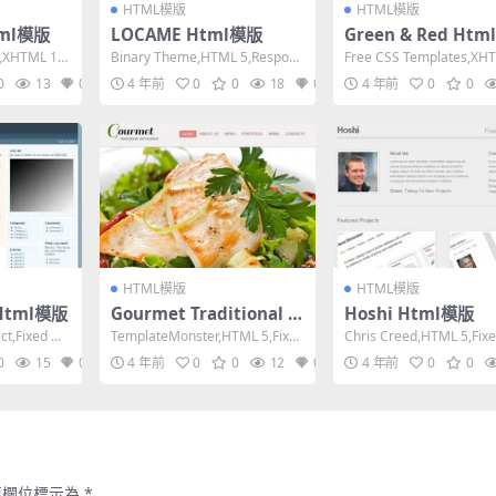
HTML模版
HTML模版
tml模版
LOCAME Html模版
Green & Red Ht
,XHTML 1.0
Binary Theme,HTML 5,Respons
Free CSS Templates,XHT
ive, Mixed Co...
Strict,Fixe...
0
13
0
4 年前
0
0
18
0
4 年前
0
0
HTML模版
HTML模版
 Html模版
Gourmet Traditional R
Hoshi Html模版
estaurant Html模版
ct,Fixed Wi
TemplateMonster,HTML 5,Fixed
Chris Creed,HTML 5,Fixe
Width, 2 Co...
h, Mixed Co...
0
15
0
4 年前
0
0
12
0
4 年前
0
0
填欄位標示為
*