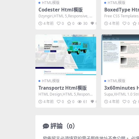
HTML模版
HTML模版
Codester Html模版
BoxedType H
Dzyngiri,HTML 5,Responsive, 2
Free CSS Templates
Columns,Mi...
Strict,Fixe...
4 年前
0
0
30
0
4 年前
0
HTML模版
HTML模版
Transportz Html模版
3x60minutes
HTML Design,HTML 5,Responsi
Supa,XHTML 1.0 Stri
ve, 4 Columns...
dth, 3 Col...
4 年前
0
0
61
0
4 年前
0
評論（0）
發佈留言必須填寫的電子郵件地址不會公開。
必