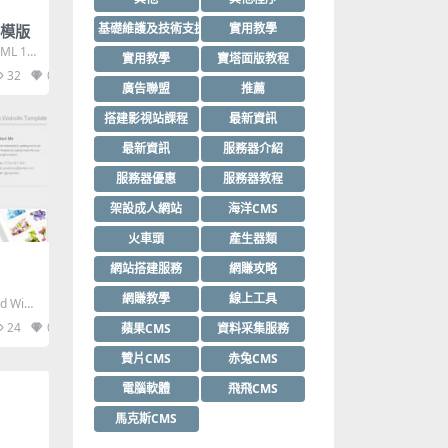
基礎維護及技術支援
實用教學
ml模版
ML 1.0
實用教學
寶塔面版教程
32
0
廣告聯盟
推薦
搭建影視站課程
最新資訊
最新資訊
服務器介紹
服務器優惠
服務器教程
架設成人網站
海洋CMS
火車頭
產生器類
網站搭建服務
網賺攻略
網賺教學
線上工具
d Widt
24
0
蘋果CMS
資料采集服務
贊片CMS
赤兔CMS
電腦軟體
飛飛CMS
馬克斯CMS