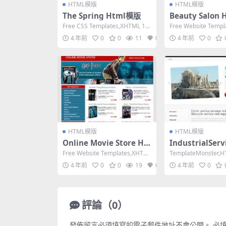
HTML模版
HTML模版
The Spring Html模版
Beauty Salon
Free CSS Templates,XHTML 1.0
Free Website Temp
Strict,Fixe...
1.0 Strict,F...
4 年前
0
0
11
0
4 年前
0
HTML模版
HTML模版
Online Movie Store Ht
IndustrialServ
ml模版
ml模版
Free Website Templates,XHTM
TemplateMonster,H
L 1.0 Transit...
Width, 2 Co...
4 年前
0
0
19
0
4 年前
0
評論（0）
發佈留言必須填寫的電子郵件地址不會公開。
必