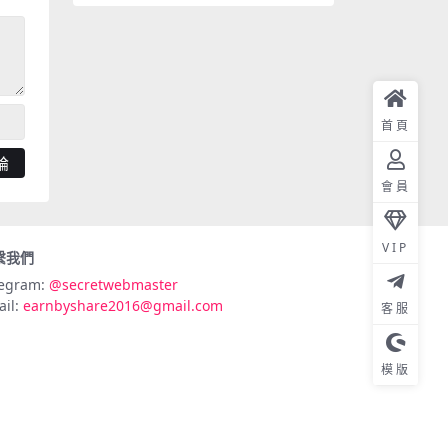
首頁
會員
VIP
繫我們
legram:
@secretwebmaster
ail:
earnbyshare2016@gmail.com
客服
模版