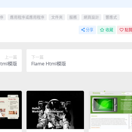
序
應用程序或應用程序
文件夾
服務
網頁設計
響應式
分享
收藏
點贊
上一篇
下一篇
Html模版
Flame Html模版