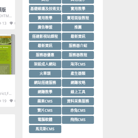
基礎維護及技術支援
實用教學
模版
,XHTML
實用教學
寶塔面版教程
13
0
廣告聯盟
推薦
搭建影視站課程
最新資訊
最新資訊
服務器介紹
服務器優惠
服務器教程
架設成人網站
海洋CMS
火車頭
產生器類
網站搭建服務
網賺攻略
網賺教學
線上工具
ict,Fix
19
0
蘋果CMS
資料采集服務
贊片CMS
赤兔CMS
電腦軟體
飛飛CMS
馬克斯CMS