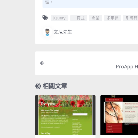
理。
jQuery
一頁式
商業
多用途
引導程
文尼先生
ProApp 
相關文章