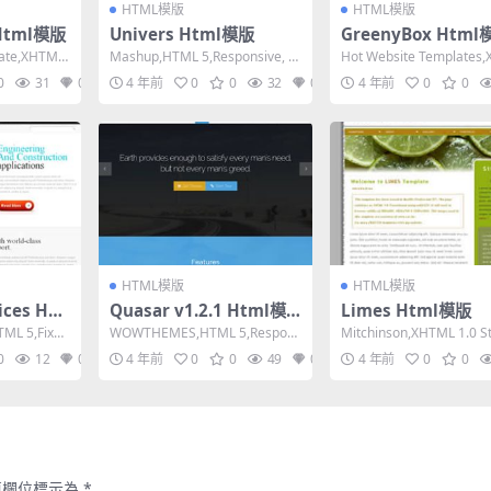
HTML模版
HTML模版
 Html模版
Univers Html模版
GreenyBox Html
late,XHTML
Mashup,HTML 5,Responsive, 3
Hot Website Templates
Columns,Mixe...
1.0 Transiti...
0
31
0
4 年前
0
0
32
0
4 年前
0
0
HTML模版
HTML模版
ices Ht
Quasar v1.2.1 Html模
Limes Html模版
版
TML 5,Fixed
WOWTHEMES,HTML 5,Respons
Mitchinson,XHTML 1.0 Str
ive, 5 Columns,M...
ed Width,...
0
12
0
4 年前
0
0
49
0
4 年前
0
0
填欄位標示為
*