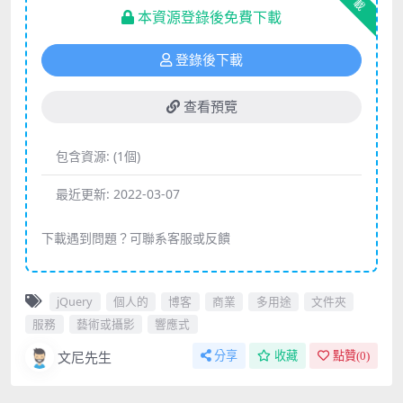
下載
本資源登錄後免費下載
登錄後下載
查看預覽
包含資源:
(1個)
最近更新:
2022-03-07
下載遇到問題？可聯系客服或反饋
jQuery
個人的
博客
商業
多用途
文件夾
服務
藝術或攝影
響應式
文尼先生
分享
收藏
點贊(
0
)