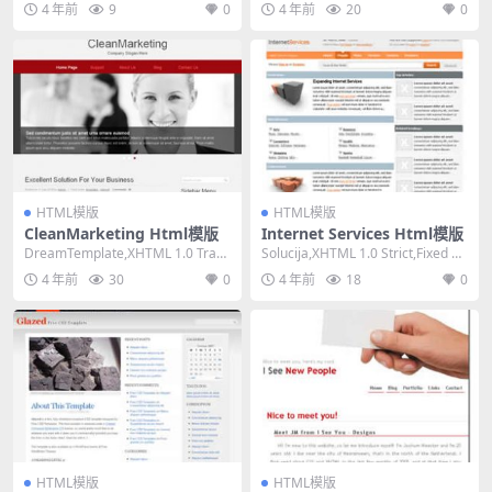
4 年前
9
0
4 年前
20
0
HTML模版
HTML模版
CleanMarketing Html模版
Internet Services Html模版
DreamTemplate,XHTML 1.0 Trans
Solucija,XHTML 1.0 Strict,Fixed Wi
itional,Fix...
dth, 2...
4 年前
30
0
4 年前
18
0
HTML模版
HTML模版