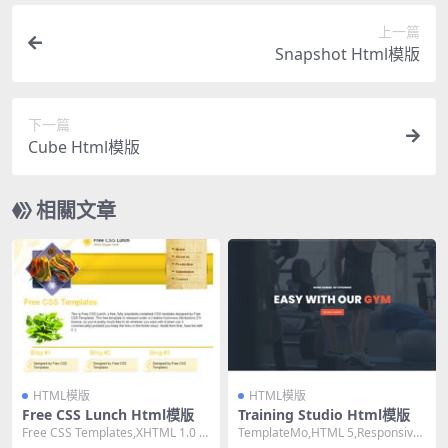
上一篇
Snapshot Html模版
下一篇
Cube Html模版
相關文章
HTML模版
HTML模版
Free CSS Lunch Html模版
Training Studio Html模版
Free CSS Templates,XHTML 1.0 St
TemplateMo,HTML 5,Responsive,
rict,Fixe...
3 Columns,...