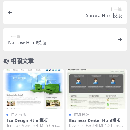
上一篇
Aurora Html模版
下一篇
Narrow Html模版
相關文章
HTML模版
HTML模版
Eco Design Html模版
Business Center Html模版
TemplateMonster,HTML 5,Fixed
DeveloperFox,XHTML 1.0 Transiti
Width, 2 Co...
onal,Fixe...