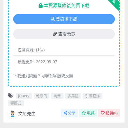
下載
本資源登錄後免費下載
登錄後下載
查看預覽
包含資源:
(1個)
最近更新:
2022-03-07
下載遇到問題？可聯系客服或反饋
jQuery
乾淨的
商業
多用途
引導程序
響應式
文尼先生
分享
收藏
點贊(
0
)