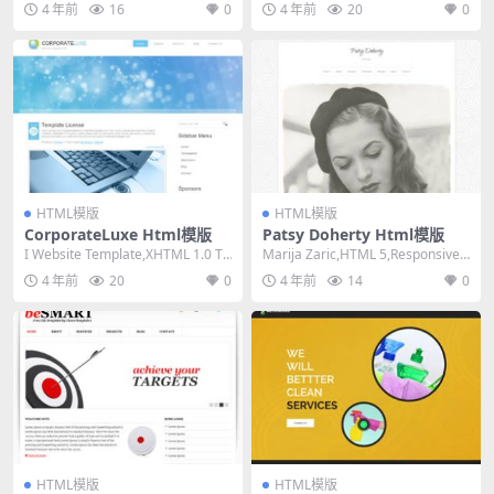
4 年前
16
0
4 年前
20
0
HTML模版
HTML模版
CorporateLuxe Html模版
Patsy Doherty Html模版
I Website Template,XHTML 1.0 Tr
Marija Zaric,HTML 5,Responsive,
ansitiona...
3 Column...
4 年前
20
0
4 年前
14
0
HTML模版
HTML模版