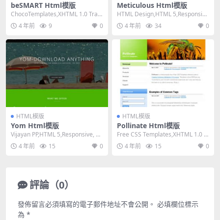
beSMART Html模版
Meticulous Html模版
ChocoTemplates,XHTML 1.0 Tran
HTML Design,HTML 5,Responsiv
sitional,Fi...
e, 3 Columns...
4 年前
9
0
4 年前
34
0
HTML模版
HTML模版
Yom Html模版
Pollinate Html模版
Vijayan PP,HTML 5,Responsive, 3
Free CSS Templates,XHTML 1.0 St
Columns,...
rict,Fixe...
4 年前
15
0
4 年前
15
0
評論（0）
發佈留言必須填寫的電子郵件地址不會公開。
必填欄位標示
為
*