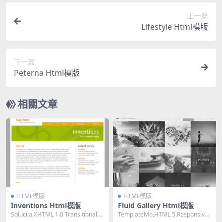
上一篇
Lifestyle Html模版
下一篇
Peterna Html模版
相關文章
HTML模版
HTML模版
Inventions Html模版
Fluid Gallery Html模版
Solucija,XHTML 1.0 Transitional,Fi
TemplateMo,HTML 5,Responsive,
xed Wi...
Mixed Colu...