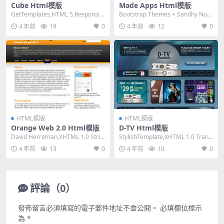
Cube Html模版
Made Apps Html模版
GetTemplates,HTML 5,Responsiv
Bootstrap Themes + Sandhy Nugr
e, 4 Column...
aha,HTML 5...
4 年前
19
0
4 年前
12
0
HTML模版
HTML模版
Orange Web 2.0 Html模版
D-TV Html模版
David Herreman,XHTML 1.0 Stric
StylishTemplate,XHTML 1.0 Transi
t,Fixed Wi...
tional,F...
4 年前
13
0
4 年前
10
0
評論（0）
發佈留言必須填寫的電子郵件地址不會公開。
必填欄位標示
為
*