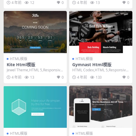
4 年前
12
0
4 年前
13
0
HTML模版
HTML模版
Kite Html模版
Gymnast Html模版
Jewel Theme,HTML 5,Responsive,
HTML Codex,HTML 5,Responsive,
3 Columns...
Mixed Colu...
4 年前
13
0
4 年前
133
0
HTML模版
HTML模版