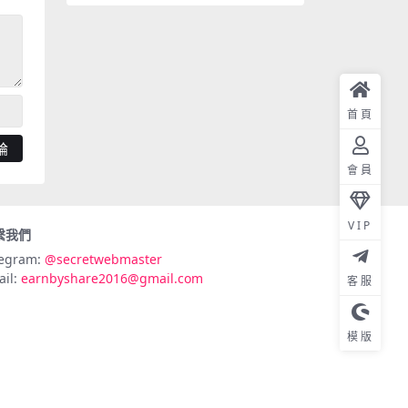
首頁
會員
VIP
繫我們
legram:
@secretwebmaster
ail:
earnbyshare2016@gmail.com
客服
模版