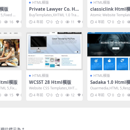
HTML模版
HTML模版
l模版
Private Lawyer Co. Ht
classiclink Html
ml模版
5,Fixed Wi
BuyTemplates,XHTML 1.0 Tran
Atomic Website Templat
sitional,Fixe...
ML 1.0 Trans...
0
16
0
4 年前
0
0
11
0
4 年前
0
0
HTML模版
HTML模版
 Html模版
WCSST 28 Html模版
Sadaka 1.0 Html
TML 5,Fixed
Website CSS Templates,XHTML
Ouarmedia,HTML 5,Resp
1.0 Transiti...
e, 4 Columns,M...
0
15
0
4 年前
0
0
12
0
4 年前
0
0
填欄位標示為
*