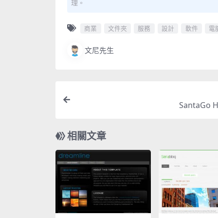
理。
商業
文件夾
服務
設計
軟件
電
文尼先生
SantaGo 
相關文章