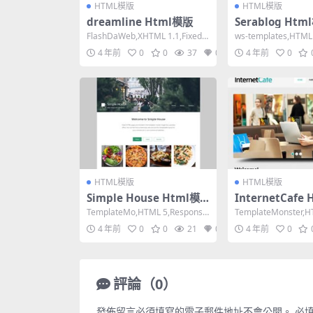
HTML模版
HTML模版
dreamline Html模版
Serablog Htm
FlashDaWeb,XHTML 1.1,Fixed
ws-templates,HTML 
Width, 2 Colu...
dth, 2 Colum...
4 年前
0
0
37
0
4 年前
0
HTML模版
HTML模版
Simple House Html模
InternetCafe
版
TemplateMo,HTML 5,Responsiv
TemplateMonster,H
e, 4 Columns,...
Width, 2 Co...
4 年前
0
0
21
0
4 年前
0
評論（0）
發佈留言必須填寫的電子郵件地址不會公開。
必