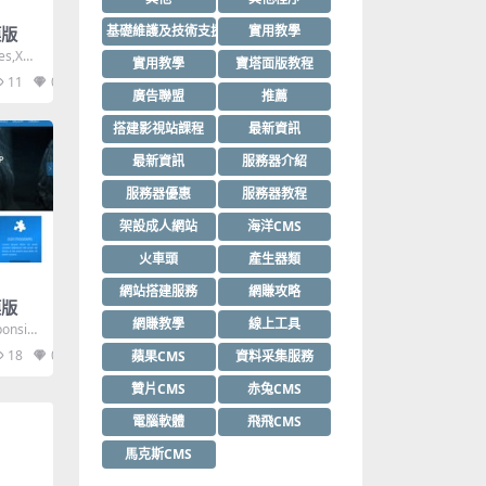
基礎維護及技術支援
實用教學
模版
es,XHT
實用教學
寶塔面版教程
11
0
廣告聯盟
推薦
搭建影視站課程
最新資訊
最新資訊
服務器介紹
服務器優惠
服務器教程
架設成人網站
海洋CMS
火車頭
產生器類
網站搭建服務
網賺攻略
模版
網賺教學
線上工具
onsiv
18
0
蘋果CMS
資料采集服務
贊片CMS
赤兔CMS
電腦軟體
飛飛CMS
馬克斯CMS