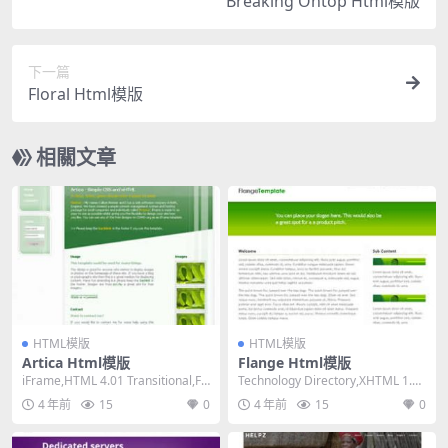
Breaking Ontop Html模版
下一篇
Floral Html模版
相關文章
HTML模版
HTML模版
Artica Html模版
Flange Html模版
iFrame,HTML 4.01 Transitional,Fix
Technology Directory,XHTML 1.0
ed Widt...
Transitio...
4 年前
15
0
4 年前
15
0