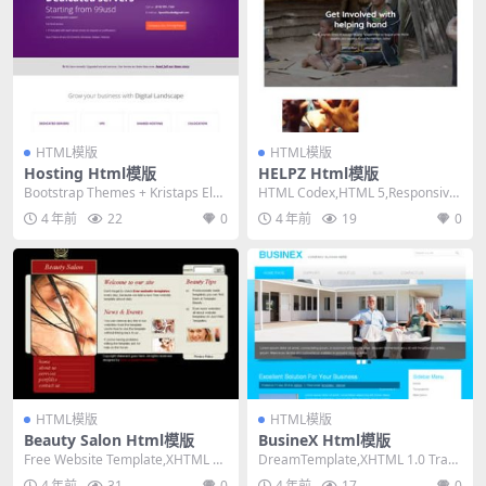
HTML模版
HTML模版
Hosting Html模版
HELPZ Html模版
Bootstrap Themes + Kristaps Elsi
HTML Codex,HTML 5,Responsive,
ns,HTML ...
4 Columns,...
4 年前
22
0
4 年前
19
0
HTML模版
HTML模版
Beauty Salon Html模版
BusineX Html模版
Free Website Template,XHTML 1.
DreamTemplate,XHTML 1.0 Trans
0 Strict,F...
itional,Fix...
4 年前
31
0
4 年前
17
0