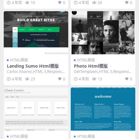
4 年前
10
0
4 年前
28
0
HTML模版
HTML模版
Landing Sumo Html模版
Photo Html模版
Carlos Alvarez,HTML 5,Responsiv
GetTemplates,HTML 5,Responsiv
e, 2 Colu...
e, 4 Column...
4 年前
23
0
4 年前
13
0
HTML模版
HTML模版