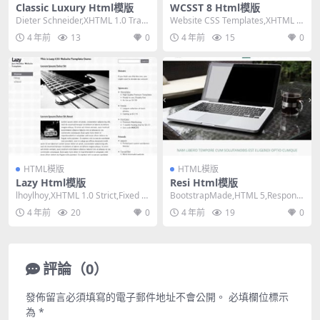
Classic Luxury Html模版
WCSST 8 Html模版
Dieter Schneider,XHTML 1.0 Tran
Website CSS Templates,XHTML 1.
sitional,...
0 Transiti...
4 年前
13
0
4 年前
15
0
HTML模版
HTML模版
Lazy Html模版
Resi Html模版
lhoylhoy,XHTML 1.0 Strict,Fixed W
BootstrapMade,HTML 5,Responsi
idth, 2...
ve, 3 Colum...
4 年前
20
0
4 年前
19
0
評論（0）
發佈留言必須填寫的電子郵件地址不會公開。
必填欄位標示
為
*