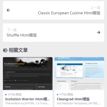
上一篇
Classic European Cuisine Html模版
下一篇
Shuffle Html模版
相關文章
HTML模版
HTML模版
Ecolution Warrior Html模
Cleangrad Html模版
版
ThemeWarrior,XHTML 1.0 Transiti
Hot Website Templates,XHTML 1.
onal,Fixe...
0 Transiti...