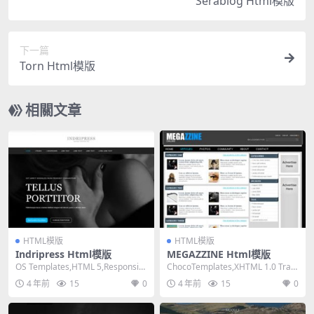
Serablog Html模版
下一篇
Torn Html模版
相關文章
HTML模版
HTML模版
Indripress Html模版
MEGAZZINE Html模版
OS Templates,HTML 5,Responsiv
ChocoTemplates,XHTML 1.0 Tran
e, 4 Column...
sitional,Fi...
4 年前
15
0
4 年前
15
0