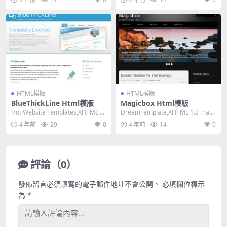
HTML模版
HTML模版
BlueThickLine Html模版
Magicbox Html模版
Hot Website Templates,XHTML 1.
DreamTemplate,XHTML 1.0 Trans
0 Transiti...
itional,Fix...
4 年前
29
0
4 年前
14
0
評論（0）
發佈留言必須填寫的電子郵件地址不會公開。
必填欄位標示
為
*