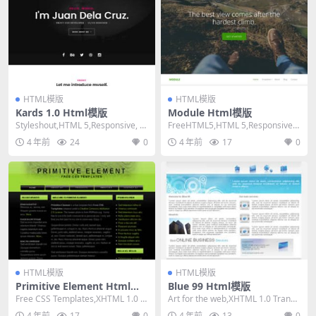
HTML模版
HTML模版
Kards 1.0 Html模版
Module Html模版
Styleshout,HTML 5,Responsive, M
FreeHTML5,HTML 5,Responsive,
ixed Colu...
Mixed Colum...
4 年前
24
0
4 年前
17
0
HTML模版
HTML模版
Primitive Element Html模
Blue 99 Html模版
版
Free CSS Templates,XHTML 1.0 St
Art for the web,XHTML 1.0 Transit
rict,Fixe...
ional,F...
4 年前
17
0
4 年前
13
0