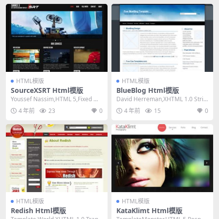
HTML模版
HTML模版
SourceXSRT Html模版
BlueBlog Html模版
Youssef Nassim,HTML 5,Fixed Wi
David Herreman,XHTML 1.0 Stric
dth, 2 Col...
t,Fixed Wi...
4 年前
23
0
4 年前
15
0
HTML模版
HTML模版
Redish Html模版
KataKlimt Html模版