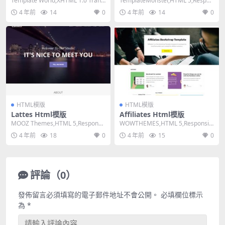
Template World,XHTML 1.0 Transi
TemplateMonster,HTML 5,Respon
tional,Fi...
sive, Mixed...
4 年前
14
0
4 年前
14
0
HTML模版
HTML模版
Lattes Html模版
Affiliates Html模版
MOOZ Themes,HTML 5,Responsi
WOWTHEMES,HTML 5,Responsiv
ve, 4 Columns...
e, 4 Columns,D...
4 年前
18
0
4 年前
15
0
評論（0）
發佈留言必須填寫的電子郵件地址不會公開。
必填欄位標示
為
*