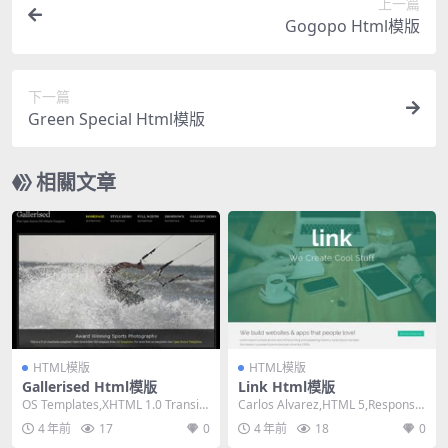
上一篇
Gogopo Html模版
下一篇
Green Special Html模版
相關文章
HTML模版
HTML模版
Gallerised Html模版
Link Html模版
OS Templates,XHTML 1.0 Transiti
Carlos Alvarez,HTML 5,Responsiv
onal,Fixe...
e, 3 Colu...
4 年前
17
0
4 年前
18
0