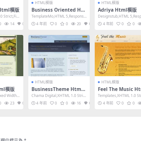
HTML模版
HTML模版
0 Html模版
Business Oriented Ht
Adriya Html模版
ml模版
 Strict,Fix
TemplateMo,HTML 5,Responsiv
Designstub,HTML 5,Res
e, 3 Columns,...
e, 2 Columns,...
0
14
0
4 年前
0
0
20
0
4 年前
0
0
HTML模版
HTML模版
tml模版
BusinessTheme Html
Feel The Music H
模版
版
xed Width,
Chama Digital,XHTML 1.0 Stric
Templates,XHTML 1.0 Str
t,Fixed Wid...
ed Width, ...
0
23
0
4 年前
0
0
16
0
4 年前
0
0
填欄位標示為
*