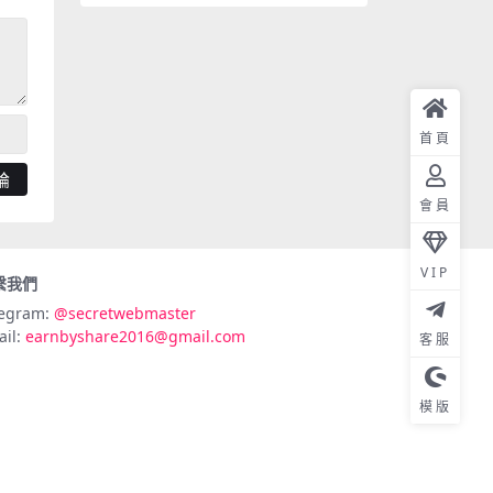
首頁
會員
VIP
繫我們
legram:
@secretwebmaster
ail:
earnbyshare2016@gmail.com
客服
模版