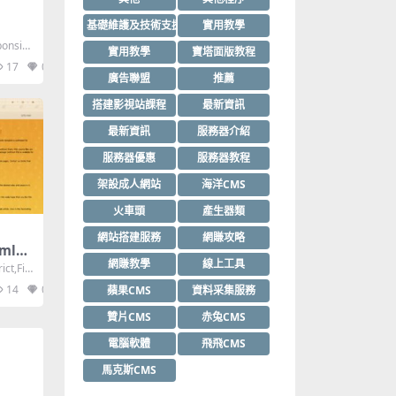
基礎維護及技術支援
實用教學
ponsiv
實用教學
寶塔面版教程
17
0
廣告聯盟
推薦
搭建影視站課程
最新資訊
最新資訊
服務器介紹
服務器優惠
服務器教程
架設成人網站
海洋CMS
火車頭
產生器類
網站搭建服務
網賺攻略
tml模
網賺教學
線上工具
ict,Fix
14
0
蘋果CMS
資料采集服務
贊片CMS
赤兔CMS
電腦軟體
飛飛CMS
馬克斯CMS