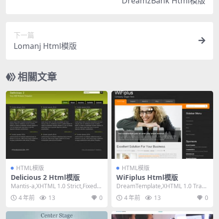
DreamzBank Html模版
下一篇
Lomanj Html模版
相關文章
HTML模版
HTML模版
Delicious 2 Html模版
WiFiplus Html模版
Mantis-a,XHTML 1.0 Strict,Fixed
DreamTemplate,XHTML 1.0 Trans
Width, 3...
itional,Fix...
4 年前
13
0
4 年前
13
0