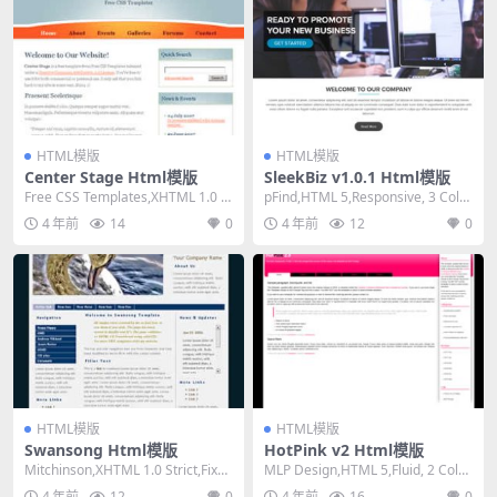
HTML模版
HTML模版
Center Stage Html模版
SleekBiz v1.0.1 Html模版
Free CSS Templates,XHTML 1.0 St
pFind,HTML 5,Responsive, 3 Colu
rict,Fixe...
mns,Mixed...
4 年前
14
0
4 年前
12
0
HTML模版
HTML模版
Swansong Html模版
HotPink v2 Html模版
Mitchinson,XHTML 1.0 Strict,Fixed
MLP Design,HTML 5,Fluid, 2 Colu
Width,...
mns,Dark ...
4 年前
12
0
4 年前
16
0