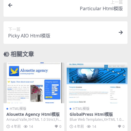
上一篇
Particular Html模版
下一篇
Picky AIO Html模版
相關文章
HTML模版
HTML模版
Alouette Agency Html模版
GlobalPress Html模版
Arnaud Valle,XHTML 1.0 Strict,Fix
Blue Web Templates,XHTML 1.0 T
ed Widt...
ransitiona...
4 年前
14
0
4 年前
14
0