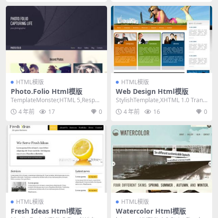
HTML模版
HTML模版
Photo.Folio Html模版
Web Design Html模版
TemplateMonster,HTML 5,Respon
StylishTemplate,XHTML 1.0 Transi
sive, Mixed...
tional,F...
4 年前
17
0
4 年前
16
0
HTML模版
HTML模版
Fresh Ideas Html模版
Watercolor Html模版