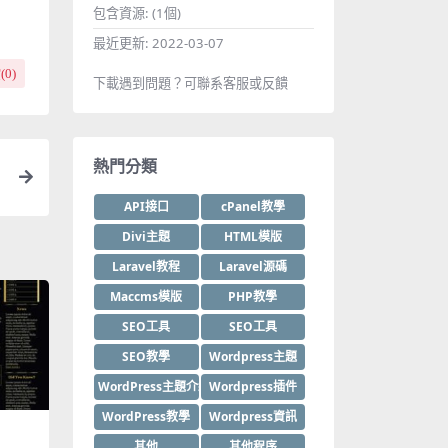
包含資源:
(1個)
最近更新:
2022-03-07
(
0
)
下載遇到問題？可聯系客服或反饋
熱門分類
API接口
cPanel教學
Divi主題
HTML模版
Laravel教程
Laravel源碼
Maccms模版
PHP教學
SEO工具
SEO工具
SEO教學
Wordpress主題
WordPress主題介紹
Wordpress插件
WordPress教學
Wordpress資訊
其他
其他程序