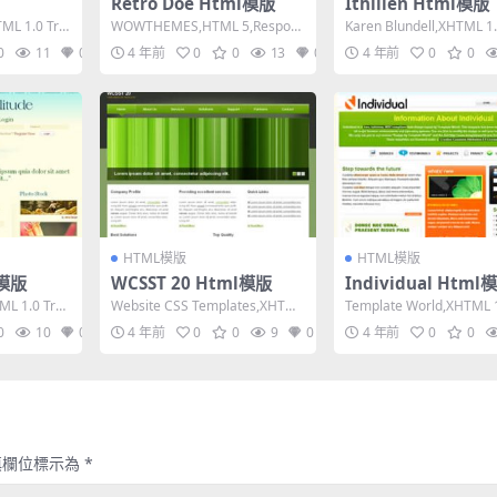
Retro Doe Html模版
Ithilien Html模版
TML 1.0 Tra
WOWTHEMES,HTML 5,Respons
Karen Blundell,XHTML 1.
ive, 3 Columns,D...
t,Elastic,...
0
11
0
4 年前
0
0
13
0
4 年前
0
0
HTML模版
HTML模版
l模版
WCSST 20 Html模版
Individual Html
ML 1.0 Tra
Website CSS Templates,XHTML
Template World,XHTML 1
1.0 Transiti...
nsitional,Fi...
0
10
0
4 年前
0
0
9
0
4 年前
0
0
填欄位標示為
*