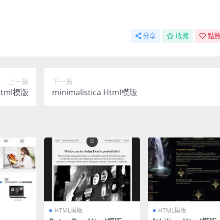
分享
收藏
點贊
上一篇
下一篇
 Html模版
minimalistica Html模版
HTML模版
HTML模版