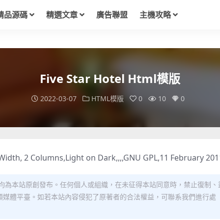
精品源碼
精選文章
廣告聯盟
主機攻略
Five Star Hotel Html模版
2022-03-07
HTML模版
0
10
0
Width, 2 Columns,Light on Dark,,,,GNU GPL,11 February 201
均為本站原創發布。任何個人或組織，在未征得本站同意時，禁止復制、
類媒體平臺。如若本站內容侵犯了原著者的合法權益，可聯系我們進行處