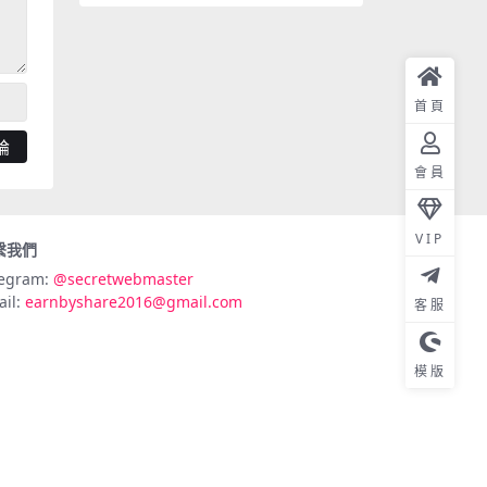
首頁
會員
VIP
繫我們
legram:
@secretwebmaster
ail:
earnbyshare2016@gmail.com
客服
模版