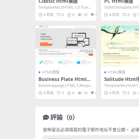
Classic Html模版
PC Html模版
TemplateMo,XHTML 1.0 Transit
StylishTemplate,XH
ional,Fixed ...
nsitional,F...
4 年前
0
0
18
0
4 年前
0
HTML模版
HTML模版
Business Plate Html模
Solitude Htm
版
Bootstrappage,HTML 5,Respon
TemplateWorld,XHT
sive, 4 Colum...
nsitional,Fix...
4 年前
0
0
10
0
4 年前
0
評論（0）
發佈留言必須填寫的電子郵件地址不會公開。
必