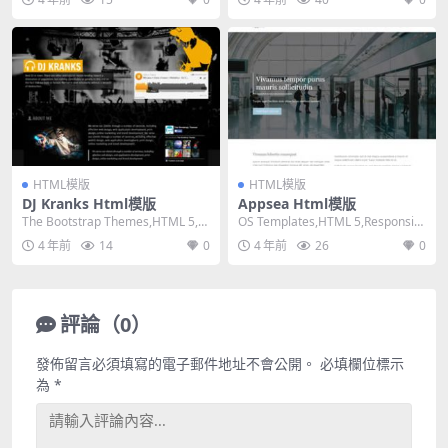
HTML模版
HTML模版
DJ Kranks Html模版
Appsea Html模版
The Bootstrap Themes,HTML 5,R
OS Templates,HTML 5,Responsiv
esponsive, ...
e, 4 Column...
4 年前
14
0
4 年前
26
0
評論（0）
發佈留言必須填寫的電子郵件地址不會公開。
必填欄位標示
為
*