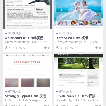
HTML模版
HTML模版
Anibanner 01 Html模版
Kate&Leo Html模版
AnimatedBanner,XHTML 1.0 Stric
TemplateMonster,HTML 5,Fixed
t,Fixed Wi...
Width, Mixe...
4 年前
9
0
4 年前
27
0
HTML模版
HTML模版
Strongly Typed Html模版
PixelGreen 1.1 Html模版
HTML5 Up!,HTML 5,Responsive,
Styleshout,XHTML 1.0 Strict,Fixed
Mixed Colum...
Width,...
4 年前
15
0
4 年前
40
0