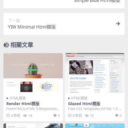
Simple Blue Html模版
下一篇
YIW Minimal Html模版
相關文章
HTML模版
HTML模版
Render Html模版
Glazed Html模版
FreeHTML5,HTML 5,Responsive,
Free CSS Templates,XHTML 1.0 St
4 Columns,M...
rict,Fixe...
4 年前
18
0
4 年前
72
0